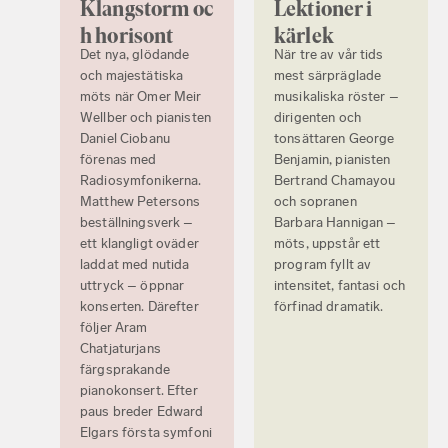
Klangstorm oc
Lektioner i
h horisont
kärlek
Det nya, glödande
När tre av vår tids
och majestätiska
mest särpräglade
möts när Omer Meir
musikaliska röster –
Wellber och pianisten
dirigenten och
Daniel Ciobanu
tonsättaren George
förenas med
Benjamin, pianisten
Radiosymfonikerna.
Bertrand Chamayou
Matthew Petersons
och sopranen
beställningsverk –
Barbara Hannigan –
ett klangligt oväder
möts, uppstår ett
laddat med nutida
program fyllt av
uttryck – öppnar
intensitet, fantasi och
konserten. Därefter
förfinad dramatik.
följer Aram
Chatjaturjans
färgsprakande
pianokonsert. Efter
paus breder Edward
Elgars första symfoni