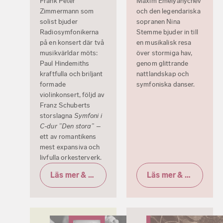
Frank Peter
Maxim Emelyanychev
Zimmermann som
och den legendariska
solist bjuder
sopranen Nina
Radiosymfonikerna
Stemme bjuder in till
på en konsert där två
en musikalisk resa
musikvärldar möts:
över stormiga hav,
Paul Hindemiths
genom glittrande
kraftfulla och briljant
nattlandskap och
formade
symfoniska danser.
violinkonsert, följd av
Franz Schuberts
storslagna
Symfoni i
C-dur ”Den stora”
–
ett av romantikens
mest expansiva och
livfulla orkesterverk.
Läs mer & biljetter
Läs mer & biljetter