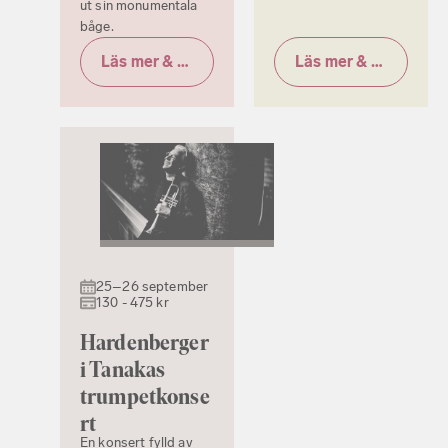
ut sin monumentala
båge.
Läs mer & biljetter
Läs mer & biljetter
25–26 september
130 - 475 kr
Hardenberger
i Tanakas
trumpetkonse
rt
En konsert fylld av