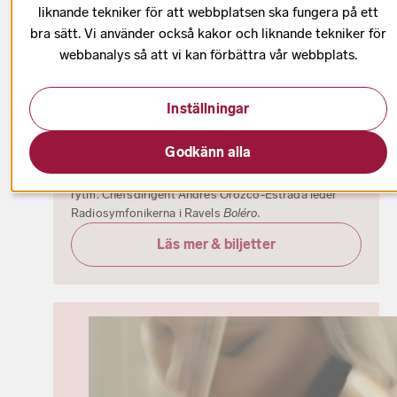
liknande tekniker för att webbplatsen ska fungera på ett
bra sätt. Vi använder också kakor och liknande tekniker för
webbanalys så att vi kan förbättra vår webbplats.
24–25 mars
100 - 420 kr
Inställningar
Upptäck Ravels Boléro
Godkänn alla
Välkommen till ett musikaliskt upptäckarprogram
som leder fram till en av klassikens mest berömda
rytm. Chefsdirigent Andrés Orozco-Estrada leder
Radiosymfonikerna i Ravels
Boléro.
Läs mer & biljetter