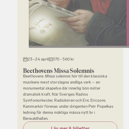
23–24 april
170 - 560 kr
Beethovens Missa Solemnis
Beethovens
Missa solemnis
hör till den klassiska
musikens mest storslagna andliga verk – en
monumental skapelse där innerlig bön möter
dramatisk kraft. När Sveriges Radios
Symfoniorkester, Radiokören och Eric Ericsons
Kammarkör förenas under dirigenten Petr Popelkas
ledning får denna mäktiga mässa nytt liv i
Berwaldhallen.
Läs mer & biljetter