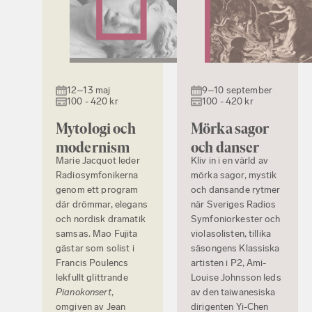
12–13 maj
9–10 september
100 - 420 kr
100 - 420 kr
Mytologi och
Mörka sagor
modernism
och danser
Marie Jacquot leder
Kliv in i en värld av
Radiosymfonikerna
mörka sagor, mystik
genom ett program
och dansande rytmer
där drömmar, elegans
när Sveriges Radios
och nordisk dramatik
Symfoniorkester och
samsas. Mao Fujita
violasolisten, tillika
gästar som solist i
säsongens Klassiska
Francis Poulencs
artisten i P2, Ami-
lekfullt glittrande
Louise Johnsson leds
Pianokonsert
,
av den taiwanesiska
omgiven av Jean
dirigenten Yi-Chen