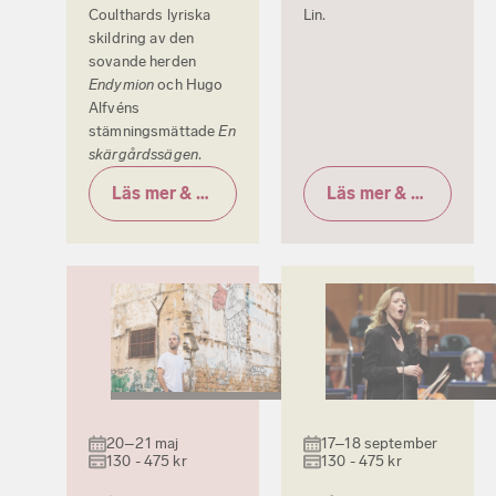
Coulthards lyriska
Lin.
skildring av den
sovande herden
Endymion
och Hugo
Alfvéns
stämningsmättade
En
skärgårdssägen
.
Läs mer & biljetter
Läs mer & biljetter
20–21 maj
17–18 september
130 - 475 kr
130 - 475 kr