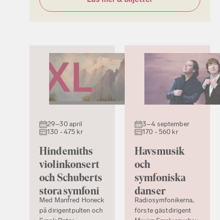
29–30 april
3–4 september
130 - 475 kr
170 - 560 kr
Hindemiths
Havsmusik
violinkonsert
och
och Schuberts
symfoniska
stora symfoni
danser
Med Manfred Honeck
Radiosymfonikerna,
på dirigentpulten och
förste gästdirigent