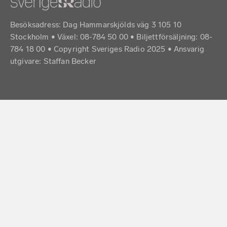
Besöksadress: Dag Hammarskjölds väg 3 105 10
Stockholm • Växel: 08-784 50 00 • Biljettförsäljning: 08-
784 18 00 • Copyright Sveriges Radio 2025 •
Ansvarig
utgivare: Staffan Becker