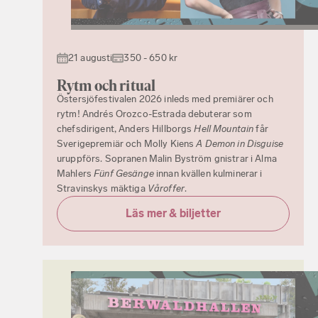
21 augusti
350 - 650 kr
Rytm och ritual
Östersjöfestivalen 2026 inleds med premiärer och
rytm! Andrés Orozco-Estrada debuterar som
chefsdirigent, Anders Hillborgs
Hell Mountain
får
Sverigepremiär och Molly Kiens
A Demon in Disguise
uruppförs. Sopranen Malin Byström gnistrar i Alma
Mahlers
Fünf Gesänge
innan kvällen kulminerar i
Stravinskys mäktiga
Våroffer
.
Läs mer & biljetter