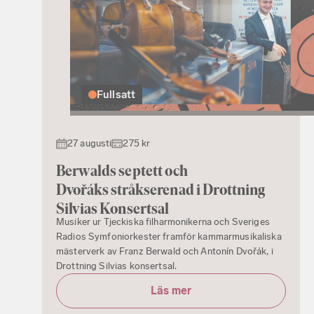
Fullsatt
27 augusti
275 kr
Berwalds septett och
Dvořáks stråkserenad i Drottning
Silvias Konsertsal
Musiker ur Tjeckiska filharmonikerna och Sveriges
Radios Symfoniorkester framför kammarmusikaliska
mästerverk av Franz Berwald och Antonín Dvořák, i
Drottning Silvias konsertsal.
Läs mer