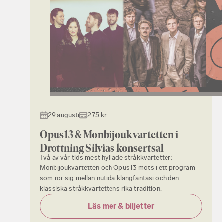
29 augusti
275 kr
Opus13 & Monbijoukvartetten i
Drottning Silvias konsertsal
Två av vår tids mest hyllade stråkkvartetter;
Monbijoukvartetten och Opus13 möts i ett program
som rör sig mellan nutida klangfantasi och den
klassiska stråkkvartettens rika tradition.
Läs mer & biljetter