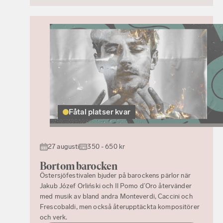
Fåtal platser kvar
27 augusti
350 - 650 kr
Bortom barocken
Östersjöfestivalen bjuder på barockens pärlor när
Jakub Józef Orliński och Il Pomo d’Oro återvänder
med musik av bland andra Monteverdi, Caccini och
Frescobaldi, men också återupptäckta kompositörer
och verk.