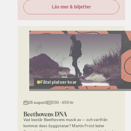
Läs mer & biljetter
Fåtal platser kvar
28 augusti
350 - 650 kr
Beethovens DNA
Vad består Beethovens musik av – och varifrån
kommer dess byggstenar? Martin Fröst leder