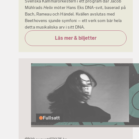
Svenska Kammarorkestern i ett program där Jacob
Mühlrads
Helix
möter Hans Eks DNA‑svit, baserad på
Bach, Rameau och Händel. Kvällen avslutas med
Beethovens sjunde symfoni – ett verk som bär hela
detta musikaliska arv i sitt DNA.
Läs mer & biljetter
Fullsatt