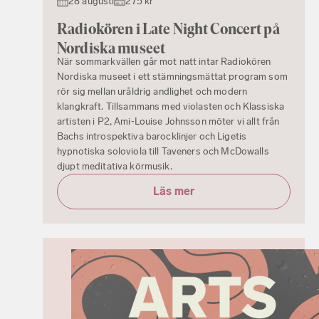
28 augusti
275 kr
Radiokören i Late Night Concert på
Nordiska museet
När sommarkvällen går mot natt intar Radiokören
Nordiska museet i ett stämningsmättat program som
rör sig mellan uråldrig andlighet och modern
klangkraft. Tillsammans med violasten och Klassiska
artisten i P2, Ami‑Louise Johnsson möter vi allt från
Bachs introspektiva barocklinjer och Ligetis
hypnotiska soloviola till Taveners och McDowalls
djupt meditativa körmusik.
Läs mer