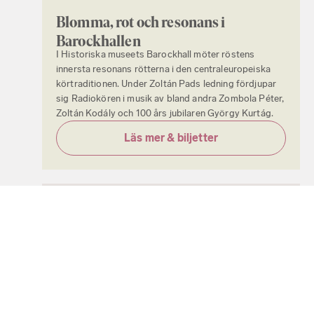
Blomma, rot och resonans i
Barockhallen
I Historiska museets Barockhall möter röstens
innersta resonans rötterna i den centraleuropeiska
körtraditionen. Under Zoltán Pads ledning fördjupar
sig Radiokören i musik av bland andra Zombola Péter,
Zoltán Kodály och 100 års jubilaren György Kurtág.
Läs mer & biljetter