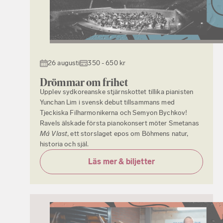
26 augusti
350 - 650 kr
Drömmar om frihet
Upplev sydkoreanske stjärnskottet tillika pianisten
Yunchan Lim i svensk debut tillsammans med
Tjeckiska Filharmonikerna och Semyon Bychkov!
Ravels älskade första pianokonsert möter Smetanas
Má Vlast
, ett storslaget epos om Böhmens natur,
historia och själ.
Läs mer & biljetter