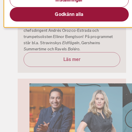
Kulturfestivalen: Från Eldfågeln till
Boléro
Godkänn alla
Kom till Gustav Adolfs torg för att uppleva
Radiosymfonikerna live tillsammans med sin nye
chefsdirigent Andrés Orozco-Estrada och
trumpetsolisten Ellinor Bengtson! På programmet
står bl.a. Stravinskys
Eldfågeln
, Gershwins
Summertime
och Ravels
Boléro
.
Läs mer