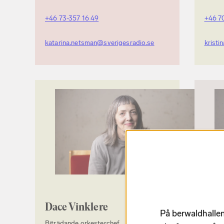
+46 73-357 16 49
+46 7
katarina.netsman@sverigesradio.se
kristi
Dace Vinklere
Pern
På berwaldhallen
Mel
Biträdande orkesterchef