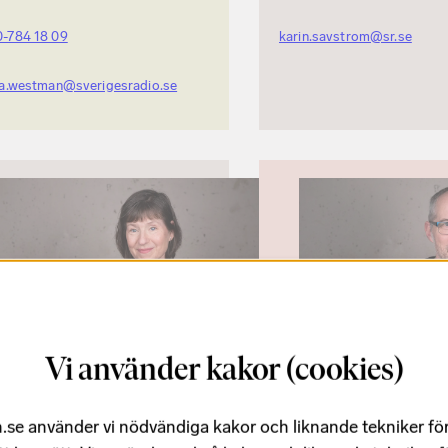
0-784 18 09
karin.savstrom@sr.se
na.westman@sverigesradio.se
Vi använder kakor (cookies)
illa Wilhelmsdotter
Henrik Nilsson
.se använder vi nödvändiga kakor och liknande tekniker fö
in
Produktionsledare