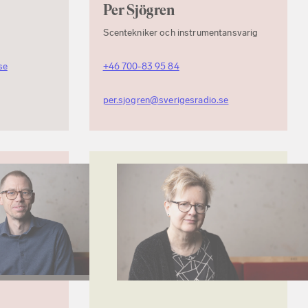
Per Sjögren
Scentekniker och instrumentansvarig
se
+46 700-83 95 84
per.sjogren@sverigesradio.se