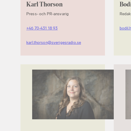
Karl Thorson
Bodi
Press- och PR-ansvarig
Redak
+46 70-431 18 93
bodil.
karl.thorson@sverigesradio.se