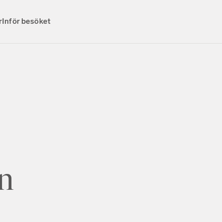
r
Inför besöket
en