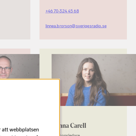
+46 70-324 45 68
linnea.brorson@sverigesradio.se
Johanna Carell
r att webbplatsen
Produktionsledare