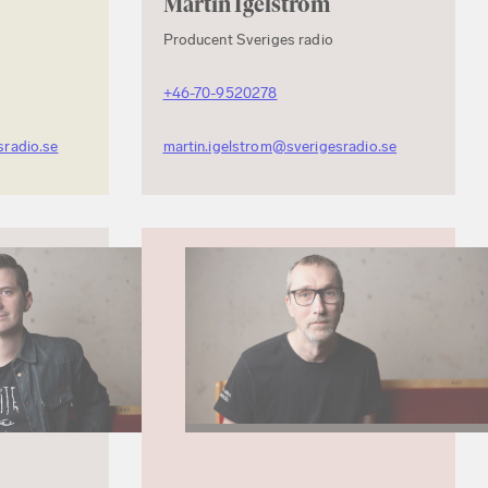
Martin Igelström
Producent Sveriges radio
+46-70-9520278
radio.se
martin.igelstrom@sverigesradio.se