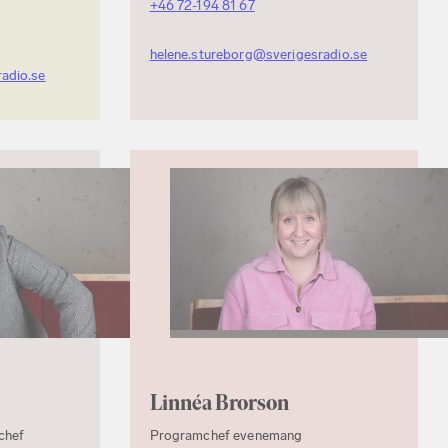
+46 72-194 81 67
helene.stureborg@sverigesradio.se
radio.se
Linnéa Brorson
chef
Programchef evenemang