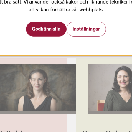
tt bra sätt. Vi använder också kakor och liknande tekniker 
ande körchef
att vi kan förbättra vår webbplats.
+46 70-434 68 57
06-65 74 44
henrik.nilsson@sverigesrad
Godkänn alla
Inställningar
la.wilhelmsdotter_melin@sverigesradio.se