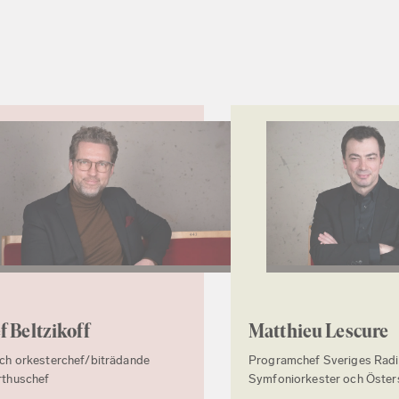
f Beltzikoff
Matthieu Lescure
ch orkesterchef/biträdande
Programchef Sveriges Rad
rthuschef
Symfoniorkester och Östers