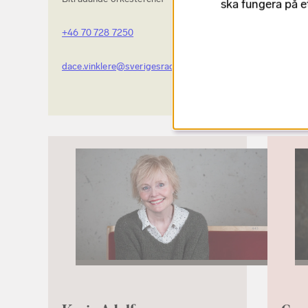
ska fungera på e
Biträd
+46 70 728 7250
+46 7
dace.vinklere@sverigesradio.se
pernil