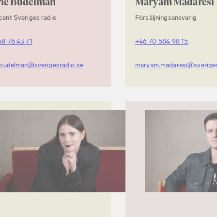
rie Budelman
Maryam Madaresi
ent Sveriges radio
Försäljningsansvarig
68-76 43 71
+46 70-584 98 15
e.budelman@sverigesradio.se
maryam.madaresi@sveriges