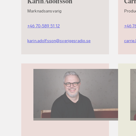
Karin Adolfsson
Car
Marknadsansvarig
Produc
+46 70-589 51 12
+46 7
karin.adolfsson@sverigesradio.se
carri