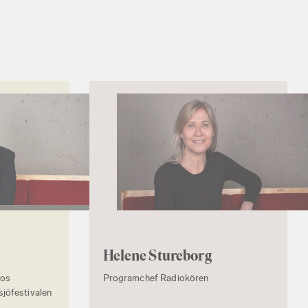
Helene Stureborg
ios
Programchef Radiokören
jöfestivalen