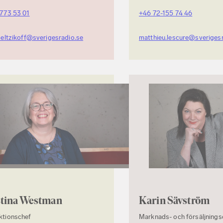
-773 53 01
+46 72-155 74 46
beltzikoff@sverigesradio.se
matthieu.lescure@sveriges
stina Westman
Karin Sävström
ktionschef
Marknads- och försäljnings