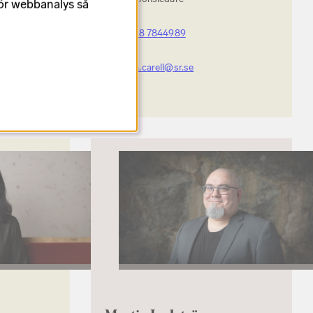
för webbanalys så
+46 (0) 8 7844989
io.se
Johanna.carell@sr.se