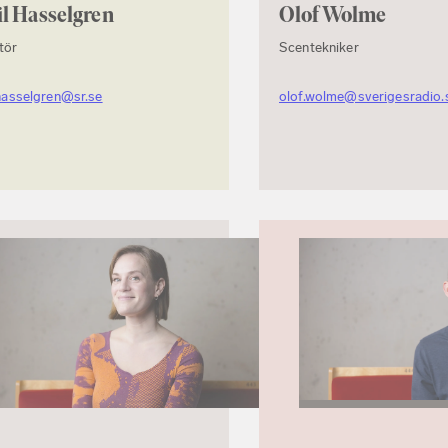
l Hasselgren
Olof Wolme
tör
Scentekniker
hasselgren@sr.se
olof.wolme@sverigesradio.