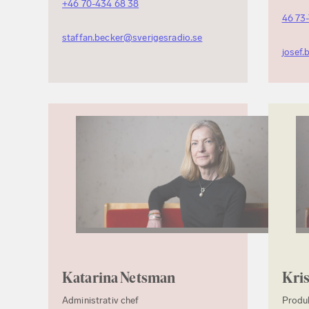
+46 70-434 68 38
46 73
staffan.becker@sverigesradio.se
josef.
Katarina Netsman
Kri
Administrativ chef
Produ