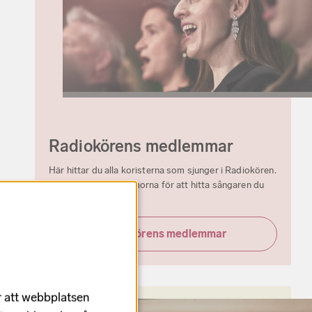
Radiokörens medlemmar
Här hittar du alla koristerna som sjunger i Radiokören.
Filtrera mellan stämmorna för att hitta sångaren du
söker.
Radiokörens medlemmar
r att webbplatsen