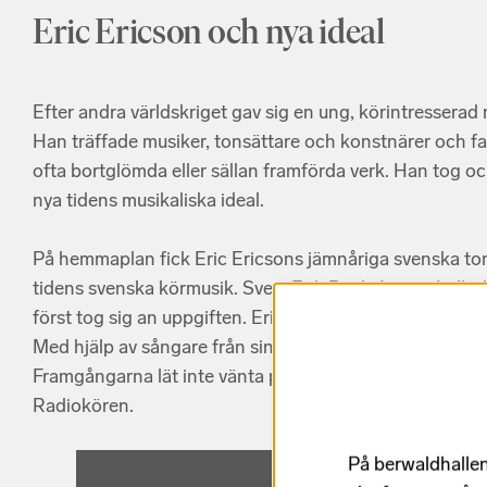
Eric Ericson och nya ideal
Efter andra världskriget gav sig en ung, körintressera
Han träffade musiker, tonsättare och konstnärer och f
ofta bortglömda eller sällan framförda verk. Han tog o
nya tidens musikaliska ideal.
På hemmaplan fick Eric Ericsons jämnåriga svenska ton
tidens svenska körmusik. Sven-Erik Bäck, Ingvar Lidho
först tog sig an uppgiften. Eric Ericson övertog rollen
Med hjälp av sångare från sin egen kammarkör skapade
Framgångarna lät inte vänta på sig: Europa och världe
Radiokören.
På berwaldhallen