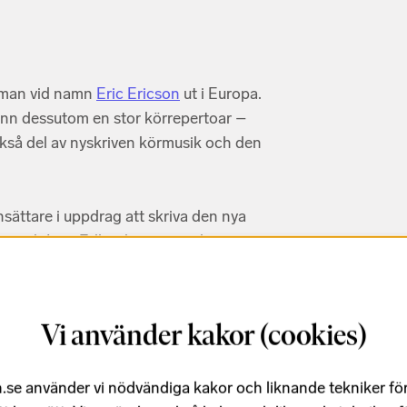
d man vid namn
Eric Ericson
ut i Europa.
ann dessutom en stor körrepertoar –
ckså del av nyskriven körmusik och den
sättare i uppdrag att skriva den nya
lm och Lars Edlund var treav dem som
 som chefsdirigent för Radiokören 1952.
 han en kör med nya ideal.
n fick snart upp ögonen för den svenska
Vi använder kakor (cookies)
.se använder vi nödvändiga kakor och liknande tekniker fö