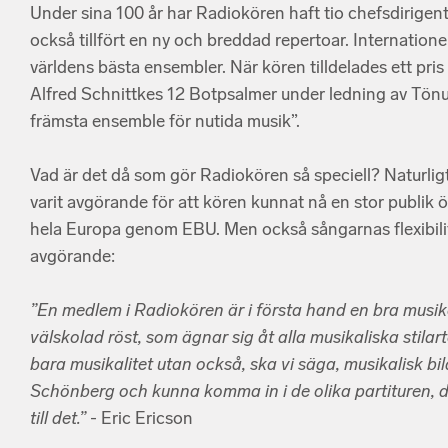
Under sina 100 år har Radiokören haft tio chefsdirigen
också tillfört en ny och breddad repertoar. Internatione
världens bästa ensembler. När kören tilldelades ett pri
Alfred Schnittkes 12 Botpsalmer under ledning av Tönu 
främsta ensemble för nutida musik”.
Vad är det då som gör Radiokören så speciell? Naturligt
varit avgörande för att kören kunnat nå en stor publik 
hela Europa genom EBU. Men också sångarnas flexibilite
avgörande:
”En medlem i Radiokören är i första hand en bra musiker
välskolad röst, som ägnar sig åt alla musikaliska stilar
bara musikalitet utan också, ska vi säga, musikalisk bil
Schönberg och kunna komma in i de olika partituren, 
till det.”
- Eric Ericson