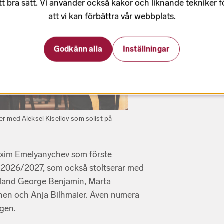
tt bra sätt. Vi använder också kakor och liknande tekniker 
att vi kan förbättra vår webbplats.
Godkänn alla
Inställningar
 med Aleksei Kiseliov som solist på
xim Emelyanychev som förste
n 2026/2027, som också stoltserar med
ribland George Benjamin, Marta
nen och Anja Bilhmaier. Även numera
ngen.