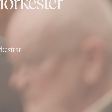
iorkester
rkestrar