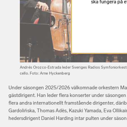
ska fungera på e
Andrés Orozco-Estrada leder Sveriges Radios Symfoniorkester
cello. Foto: Arne Hyckenberg
Under säsongen 2025/2026 välkomnade orkestern Ma
gästdirigent. Han leder flera konserter under säsonge
flera andra internationellt framstående dirigenter, dä
Gardolińska, Thomas Adès, Kazuki Yamada, Eva Ollikai
hedersdirigent Daniel Harding intar pulten under säso