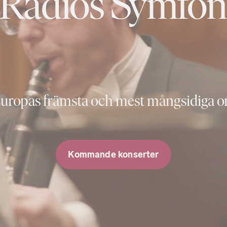
 Radios Symfon
uropas främsta och mest mångsidiga o
Kommande konserter