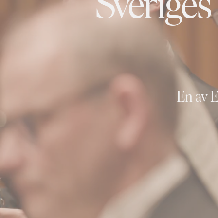
Sveriges
En av E