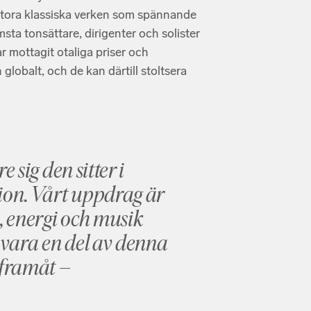
 stora klassiska verken som spännande
ta tonsättare, dirigenter och solister
r mottagit otaliga priser och
globalt, och de kan därtill stoltsera
 sig den sitter i
dion. Vårt uppdrag är
n, energi och musik
å vara en del av denna
 framåt –