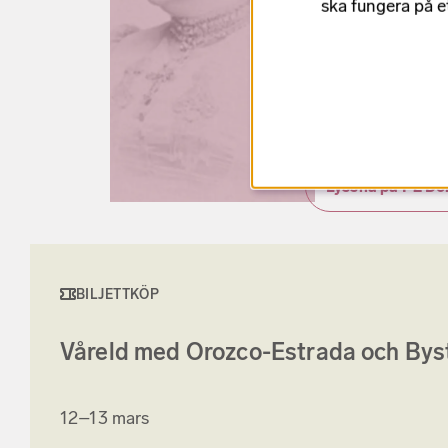
ska fungera på e
fick under sina mån
som ledamot i Kun
1918 var hon den 
komponister som 
Tonsättare.
Lyssna på P2 D
BILJETTKÖP
Våreld med Orozco-Estrada och Bys
12–13 mars