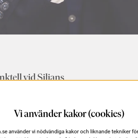
ktell vid Siljans
ggier
musik bär spår av hembygden
Vi använder kakor (cookies)
traditioner – i modal melodik
– filtrerad genom ett rikt,
.se använder vi nödvändiga kakor och liknande tekniker fö
sterspråk och de intryck hon