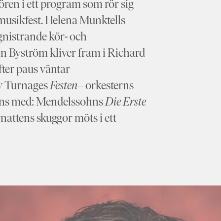
ren i ett program som rör sig
musikfest. Helena Munktells
gnistrande kör- och
in Byström kliver fram i Richard
Efter paus väntar
ny Turnages
Festen
– orkesterns
ans med: Mendelssohns
Die Erste
rnattens skuggor möts i ett