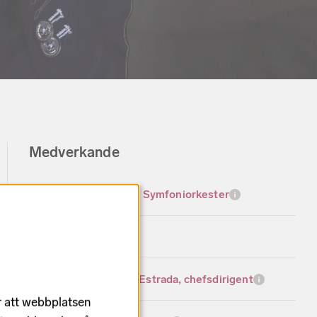
Medverkande
Sveriges Radios Symfoniorkester
Radiokören
Andrés Orozco-Estrada, chefsdirigent
r att webbplatsen