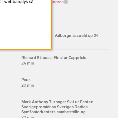
för webbanalys så
Malin Byström, sopran
Musiken
Helena Munktell: Valborgmässoeld op 24
12 min
Richard Strauss: Final ur Cappricio
24 min
Paus
20 min
Mark Anthony Turnage: Svit ur Festen –
Sverigepremiär av Sveriges Radios
Symfoniorkesters sambeställning
20 min