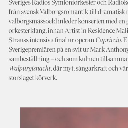
Sveriges Radios Symfoniorkester och Radiokö
från svensk Valborgsromantik till dramatisk 
valborgsmässoeld inleder konserten med en 
orkesterklang, innan Artist in Residence Mal
Strauss intensiva final ur operan
Capriccio
. 
Sverigepremiären på en svit ur Mark Antho
sambeställning – och som kulmen tillsamm
Walpurgisnacht
, där myt, sångarkraft och vå
storslaget körverk.