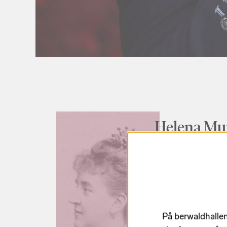
Helena Mun
långa arpe
Helena Munktells 
Dalarnas folkmusik
och dansant rytmik 
På berwaldhallen
senromantiskt orke