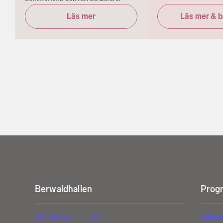
Läs mer
Läs mer & bi
Berwaldhallen
Progr
Vi i Berwaldhallen
Kalen