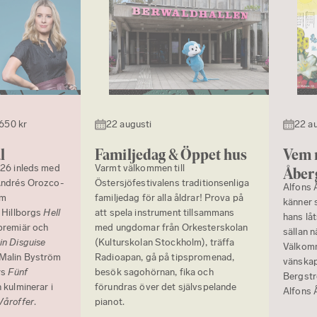
 650 kr
22 augusti
22 a
l
Familjedag & Öppet hus
Vem 
026 inleds med
Varmt välkommen till
Åber
Andrés Orozco-
Östersjöfestivalens traditionsenliga
Alfons 
om
familjedag för alla åldrar! Prova på
känner 
 Hillborgs
Hell
att spela instrument tillsammans
hans lå
premiär och
med ungdomar från Orkesterskolan
sällan n
n Disguise
(Kulturskolan Stockholm), träffa
Välkomm
 Malin Byström
Radioapan, gå på tipspromenad,
vänskap
rs
Fünf
besök sagohörnan, fika och
Bergstr
 kulminerar i
förundras över det självspelande
Alfons 
Våroffer
.
pianot.