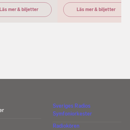
Läs mer & biljetter
Läs mer & biljetter
Sveriges Radios
er
Symfoniorkester
Radiokören