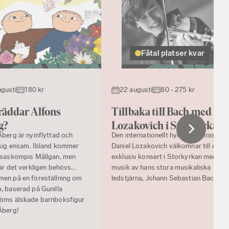
Fåtal platser kvar
ugusti
180 kr
22 augusti
80 - 275 kr
räddar Alfons
Tillbaka till Bach med
g?
Lozakovich i Storkyrkan
Åberg är nyinflyttad och
Den internationellt hyllade violinisten
sig ensam. Ibland kommer
Daniel Lozakovich välkomnar till en
tsaskompis Mållgan, men
exklusiv konsert i Storkyrkan med
är det verkligen behövs...
musik av hans stora musikaliska
en på en föreställning om
ledstjärna, Johann Sebastian Bach.
, baserad på Gunilla
öms älskade barnboksfigur
Åberg!