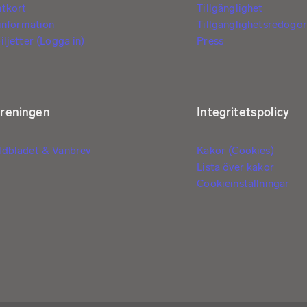
ntkort
Tillgänglighet
tinformation
Tillgänglighetsredogör
iljetter (Logga in)
Press
öreningen
Integritetspolicy
ldbladet & Vänbrev
Kakor (Cookies)
Lista över kakor
Cookieinställningar