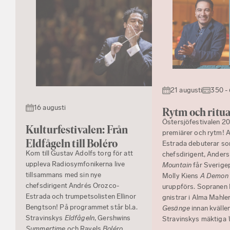
21 augusti
350 -
16 augusti
Rytm och ritua
Östersjöfestivalen 2
Kulturfestivalen: Från
premiärer och rytm! 
Eldfågeln till Boléro
Estrada debuterar s
Kom till Gustav Adolfs torg för att
chefsdirigent, Anders
uppleva Radiosymfonikerna live
Mountain
får Sverige
tillsammans med sin nye
Molly Kiens
A Demon i
chefsdirigent Andrés Orozco-
uruppförs. Sopranen
Estrada och trumpetsolisten Ellinor
gnistrar i Alma Mahle
Bengtson! På programmet står bl.a.
Gesänge
innan kvällen
Stravinskys
Eldfågeln
, Gershwins
Stravinskys mäktiga
Summertime
och Ravels
Boléro
.