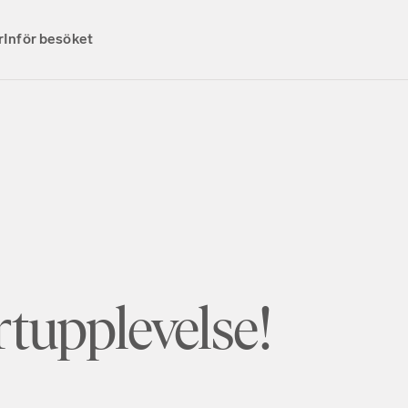
r
Inför besöket
rtupplevelse!