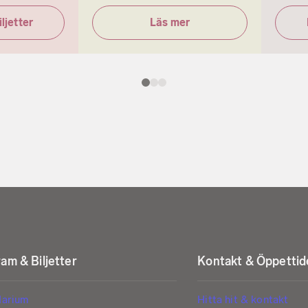
ljetter
Läs mer
am & Biljetter
Kontakt & Öppettid
darium
Hitta hit & kontakt