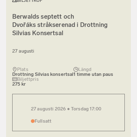
BILJETTKÖP
Berwalds septett och
Dvořáks stråkserenad i Drottning
Silvias Konsertsal
27 augusti
Plats
Längd
Drottning Silvias konsertsal
1 timme utan paus
Biljettpris
275 kr
27 augusti 2026 ●
Torsdag
17:00
Fullsatt