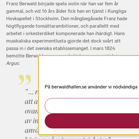
Franz Berwald började spela violin när han var fem år
gammal, och vid 16 års ålder fick han en tjänst i Kungliga
Hovkapellet i Stockholm. Den mångbegåvade Franz hade
högtflygande tonsättarambitioner, och parallellt med
arbetet i orkesterdiket komponerade han ihärdigt. Hans
musikaliska experimentlusta gjorde det dock svårt att
passa in i det svenska etablissemanget. I mars 1824
bemötte Berwald en anonym kritisk recension i tidningen
Argus
:
På berwaldhallen.se använder vi nödvändiga k
” … recensenten bör komma ihåg
att alla försök att etablera ett
ovanligt system, en ny hantering
av instrumentationen och dess
användning, alltid kommer att