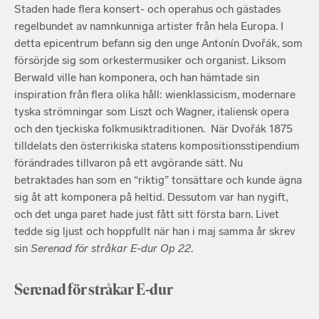
Staden hade flera konsert- och operahus och gästades
regelbundet av namnkunniga artister från hela Europa. I
detta epicentrum befann sig den unge Antonín Dvořák, som
försörjde sig som orkestermusiker och organist. Liksom
Berwald ville han komponera, och han hämtade sin
inspiration från flera olika håll: wienklassicism, modernare
tyska strömningar som Liszt och Wagner, italiensk opera
och den tjeckiska folkmusiktraditionen. När Dvořák 1875
tilldelats den österrikiska statens kompositionsstipendium
förändrades tillvaron på ett avgörande sätt. Nu
betraktades han som en “riktig” tonsättare och kunde ägna
sig åt att komponera på heltid. Dessutom var han nygift,
och det unga paret hade just fått sitt första barn. Livet
tedde sig ljust och hoppfullt när han i maj samma år skrev
sin
Serenad för stråkar E-dur Op 22
.
Serenad för stråkar E-dur