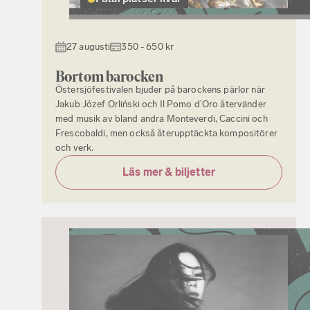
27 augusti
350 - 650 kr
Bortom barocken
Östersjöfestivalen bjuder på barockens pärlor när
Jakub Józef Orliński och Il Pomo d’Oro återvänder
med musik av bland andra Monteverdi, Caccini och
Frescobaldi, men också återupptäckta kompositörer
och verk.
Läs mer & biljetter