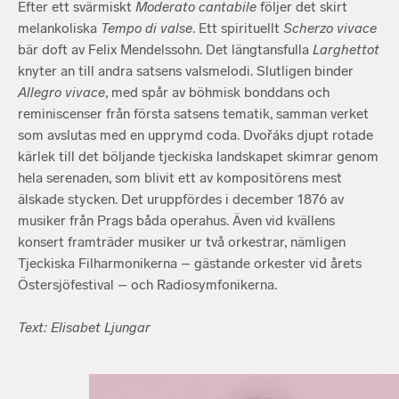
Efter ett svärmiskt
Moderato cantabile
följer det skirt
melankoliska
Tempo di valse
. Ett spirituellt
Scherzo vivace
bär doft av Felix Mendelssohn. Det längtansfulla
Larghettot
knyter an till andra satsens valsmelodi. Slutligen binder
Allegro vivace
, med spår av böhmisk bonddans och
reminiscenser från första satsens tematik, samman verket
som avslutas med en upprymd coda. Dvořáks djupt rotade
kärlek till det böljande tjeckiska landskapet skimrar genom
hela serenaden, som blivit ett av kompositörens mest
älskade stycken. Det uruppfördes i december 1876 av
musiker från Prags båda operahus. Även vid kvällens
konsert framträder musiker ur två orkestrar, nämligen
Tjeckiska Filharmonikerna – gästande orkester vid årets
Östersjöfestival – och Radiosymfonikerna.
Text: Elisabet Ljungar