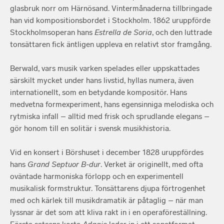
glasbruk norr om Härnösand. Vintermånaderna tillbringade
han vid kompositionsbordet i Stockholm. 1862 uruppförde
Stockholmsoperan hans
Estrella de Soria
, och den luttrade
tonsättaren fick äntligen uppleva en relativt stor framgång.
Berwald, vars musik varken spelades eller uppskattades
särskilt mycket under hans livstid, hyllas numera, även
internationellt, som en betydande kompositör. Hans
medvetna formexperiment, hans egensinniga melodiska och
rytmiska infall – alltid med frisk och sprudlande elegans –
gör honom till en solitär i svensk musikhistoria.
Vid en konsert i Börshuset i december 1828 uruppfördes
hans
Grand Septuor B-dur
. Verket är originellt, med ofta
oväntade harmoniska förlopp och en experimentell
musikalisk formstruktur. Tonsättarens djupa förtrogenhet
med och kärlek till musikdramatik är påtaglig – när man
lyssnar är det som att kliva rakt in i en operaföreställning.