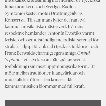
filharmonikerna och Sveriges Radios
Symfoniorkester möts i Drottning Silvias
Konsertsal. Tillsammans lyfter de fram två
kammarmusikaliska mästerverk från sina
respektive hemländer: Antonín Dvořáks varmt
lyriska och oemotståndligt melodiska serenad för
stråkar – djupt förankrad i tjeckisk folklore – och
Franz Berwalds charmigt egensinniga
Grand
Septuor
– ett stycke som bär spår av svensk
tonbildning i sin mest uppfinningsrika form. Ett
möte mellan traditioner, klangvärldar och
musikaliska rötter – i en konsert där
kammarmusiken blommar med full kraft.