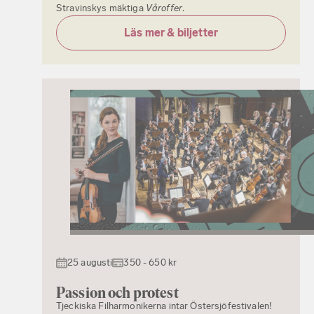
Stravinskys mäktiga
Våroffer
.
Läs mer & biljetter
25 augusti
350 - 650 kr
Passion och protest
Tjeckiska Filharmonikerna intar Östersjöfestivalen!