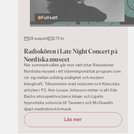
Fullsatt
28 augusti
275 kr
Radiokören i Late Night Concert på
Nordiska museet
När sommarkvällen går mot natt intar Radiokören
Nordiska museet i ett stämningsmättat program som
rör sig mellan uråldrig andlighet och modern
klangkraft. Tillsammans med violasten och Klassiska
artisten i P2, Ami‑Louise Johnsson möter vi allt från
Bachs introspektiva barocklinjer och Ligetis
hypnotiska soloviola till Taveners och McDowalls
djupt meditativa körmusik.
Läs mer