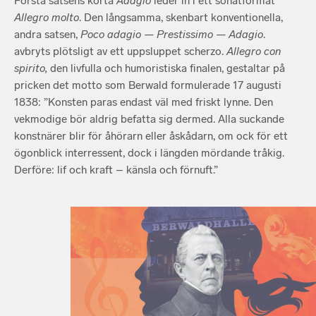
Första satsens korta
Adagio
leder in i ett sonatformat
Allegro molto
. Den långsamma, skenbart konventionella,
andra satsen,
Poco adagio — Prestissimo — Adagio
.
avbryts plötsligt av ett uppsluppet scherzo.
Allegro con
spirito,
den livfulla och humoristiska finalen, gestaltar på
pricken det motto som Berwald formulerade 17 augusti
1838: ”Konsten paras endast väl med friskt lynne. Den
vekmodige bör aldrig befatta sig dermed. Alla suckande
konstnärer blir för åhörarn eller åskådarn, om ock för ett
ögonblick interressent, dock i längden mördande tråkig.
Derföre: lif och kraft – känsla och förnuft.”