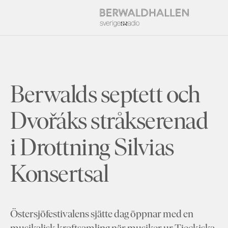
Berwalds septett och
Dvořáks stråkserenad
i Drottning Silvias
Konsertsal
Östersjöfestivalens sjätte dag öppnar med en
musikalisk kraftsamling när musiker ur Tjeckiska