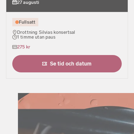
27 augusti
Fullsatt
Drottning Silvias konsertsal
1 timme utan paus
275 kr
Se tid och datum