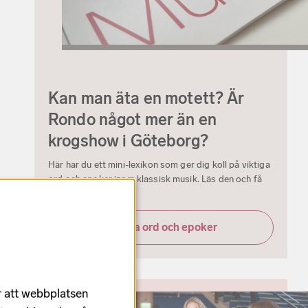
Kan man äta en motett? Är
Rondo något mer än en
krogshow i Göteborg?
Här har du ett mini-lexikon som ger dig koll på viktiga
ord och epoker inom klassisk musik. Läs den och få
koll på det mesta!
Viktiga ord och epoker
r att webbplatsen