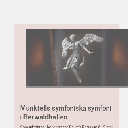
Munktells symfoniska symfoni
i Berwaldhallen
Som inledning i konserterna Faurés Requiem 8–9 maj