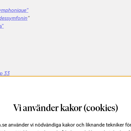
 Symphonique"
Ödessymfonin
"
a"
op 33
Vi använder kakor (cookies)
.se använder vi nödvändiga kakor och liknande tekniker fö