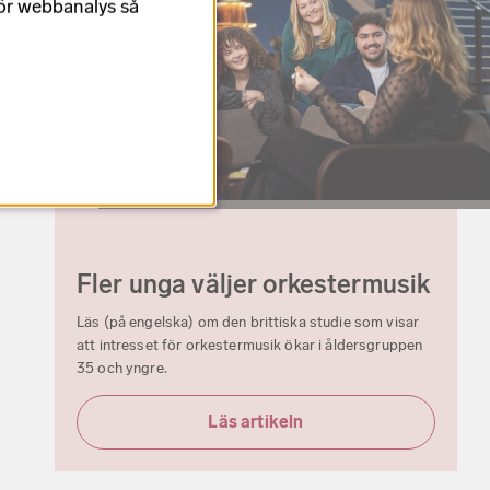
för webbanalys så
Fler unga väljer orkestermusik
Läs (på engelska) om den brittiska studie som visar
att intresset för orkestermusik ökar i åldersgruppen
35 och yngre.
Läs artikeln