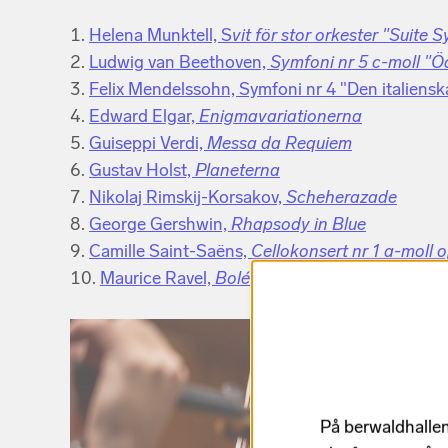
Helena Munktell, S
vit för stor orkester "Suite
Ludwig van Beethoven,
Symfoni nr 5 c-moll "
Felix Mendelssohn, Symfoni nr 4 "Den italiensk
Edward Elgar,
Enigmavariationerna
Guiseppi Verdi,
Messa da Requiem
Gustav Holst,
Planeterna
Nikolaj Rimskij-Korsakov,
Scheherazade
George Gershwin,
Rhapsody in Blue
Camille Saint-Saëns,
Cellokonsert nr 1 a-moll 
Maurice Ravel,
Boléro
På berwaldhallen