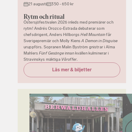
21 augusti
350 - 650 kr
Rytm och ritual
Östersjöfestivalen 2026 inleds med premiärer och
rytm! Andrés Orozco-Estrada debuterar som
chefsdirigent, Anders Hillborgs
Hell Mountain
får
Sverigepremiär och Molly Kiens
A Demon in Disguise
uruppförs. Sopranen Malin Byström gnistrar i Alma
Mahlers
Fünf Gesänge
innan kvällen kulminerar i
Stravinskys mäktiga
Våroffer
.
Läs mer & biljetter