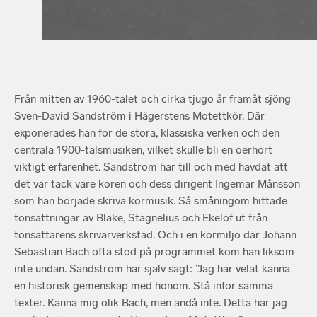
Från mitten av 1960-talet och cirka tjugo år framåt sjöng
Sven-David Sandström i Hägerstens Motettkör. Där
exponerades han för de stora, klassiska verken och den
centrala 1900-talsmusiken, vilket skulle bli en oerhört
viktigt erfarenhet. Sandström har till och med hävdat att
det var tack vare kören och dess dirigent Ingemar Månsson
som han började skriva körmusik. Så småningom hittade
tonsättningar av Blake, Stagnelius och Ekelöf ut från
tonsättarens skrivarverkstad. Och i en körmiljö där Johann
Sebastian Bach ofta stod på programmet kom han liksom
inte undan. Sandström har själv sagt: ”Jag har velat känna
en historisk gemenskap med honom. Stå inför samma
texter. Känna mig olik Bach, men ändå inte. Detta har jag