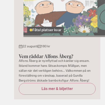
Fåtal platser kvar
22 augusti
180 kr
Vem räddar Alfons Åberg?
Alfons Åberg är nyinflyttad och känner sig ensam.
Ibland kommer hans låtsaskompis Mållgan, men
sällan när det verkligen behövs... Välkommen på en
föreställning om vänskap, baserad på Gunilla
Bergströms älskade barnboksfigur Alfons Åberg!
Läs mer & biljetter