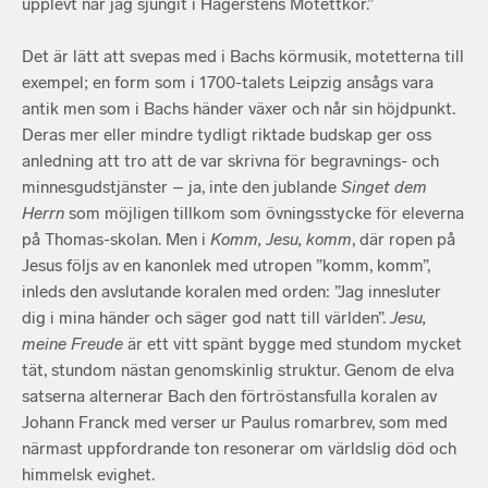
upplevt när jag sjungit i Hägerstens Motettkör.”
Det är lätt att svepas med i Bachs körmusik, motetterna till
exempel; en form som i 1700-talets Leipzig ansågs vara
antik men som i Bachs händer växer och når sin höjdpunkt.
Deras mer eller mindre tydligt riktade budskap ger oss
anledning att tro att de var skrivna för begravnings- och
minnesgudstjänster – ja, inte den jublande
Singet dem
Herrn
som möjligen tillkom som övningsstycke för eleverna
på Thomas-skolan. Men i
Komm, Jesu, komm
, där ropen på
Jesus följs av en kanonlek med utropen ”komm, komm”,
inleds den avslutande koralen med orden: ”Jag innesluter
dig i mina händer och säger god natt till världen”.
Jesu,
meine Freude
är ett vitt spänt bygge med stundom mycket
tät, stundom nästan genomskinlig struktur. Genom de elva
satserna alternerar Bach den förtröstansfulla koralen av
Johann Franck med verser ur Paulus romarbrev, som med
närmast uppfordrande ton resonerar om världslig död och
himmelsk evighet.