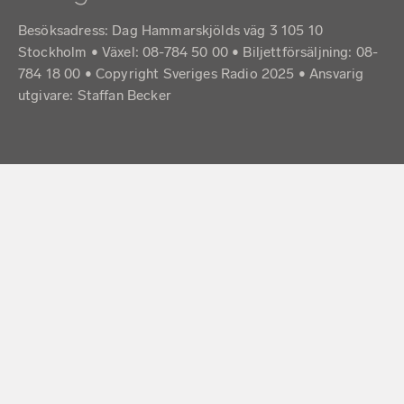
Besöksadress: Dag Hammarskjölds väg 3 105 10
Stockholm • Växel: 08-784 50 00 • Biljettförsäljning: 08-
784 18 00 • Copyright Sveriges Radio 2025 •
Ansvarig
utgivare: Staffan Becker