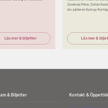
Zombola Péter, Zoltán Kodá
års jubilaren György Kurtág
Läs mer & biljetter
Läs mer & bilje
am & Biljetter
Kontakt & Öppettid