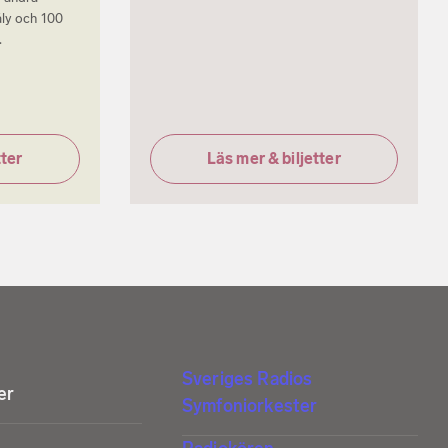
ly och 100
.
tter
Läs mer & biljetter
Sveriges Radios
er
Symfoniorkester