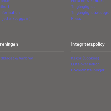
darium
Hitta hit & kontakt
ntkort
Tillgänglighet
tinformation
Tillgänglighetsredogör
iljetter (Logga in)
Press
öreningen
Integritetspolicy
ldbladet & Vänbrev
Kakor (Cookies)
Lista över kakor
Cookieinställningar