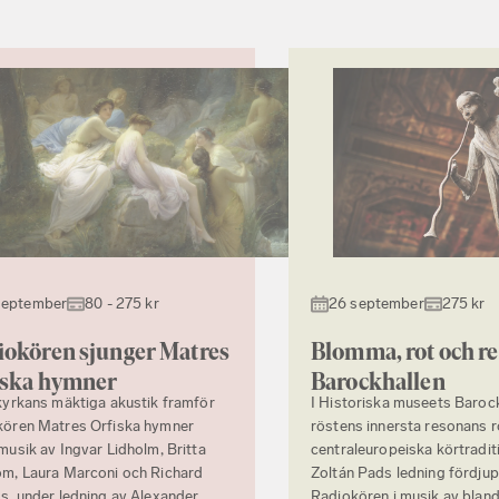
september
80 - 275 kr
26 september
275 kr
okören sjunger Matres
Blomma, rot och re
iska hymner
Barockhallen
kyrkans mäktiga akustik framför
I Historiska museets Baroc
kören Matres Orfiska hymner
röstens innersta resonans r
musik av Ingvar Lidholm, Britta
centraleuropeiska körtradit
m, Laura Marconi och Richard
Zoltán Pads ledning fördjup
s, under ledning av Alexander
Radiokören i musik av blan