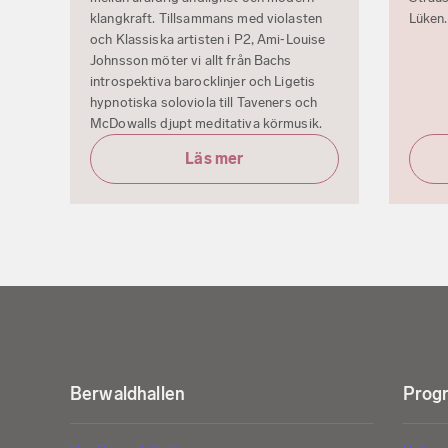
klangkraft. Tillsammans med violasten
Lüken.
och Klassiska artisten i P2, Ami‑Louise
Johnsson möter vi allt från Bachs
introspektiva barocklinjer och Ligetis
hypnotiska soloviola till Taveners och
McDowalls djupt meditativa körmusik.
Läs mer
Berwaldhallen
Progr