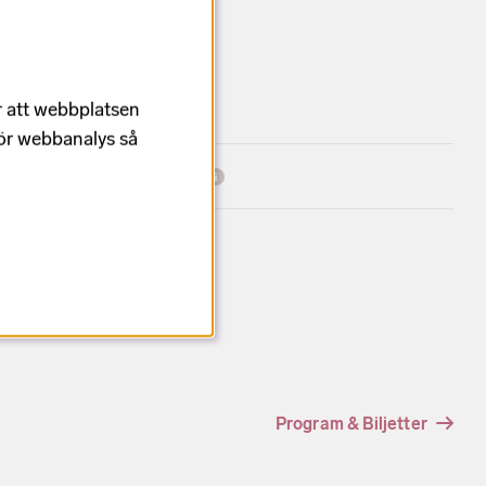
Medverkande
r att webbplatsen
Team Putte
för webbanalys så
Linda Pritchard
Charlie King
Program & Biljetter