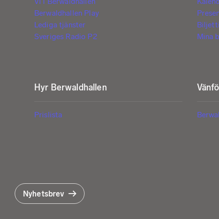
Vi i Berwaldhallen
Kalen
Berwaldhallen Play
Prese
Lediga tjänster
Biljet
Sveriges Radio P2
Mina b
Hyr Berwaldhallen
Vänf
Prislista
Berwa
Nyhetsbrev