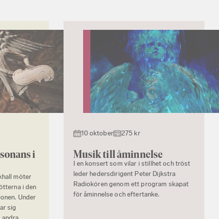
10 oktober
275 kr
sonans i
Musik till åminnelse
I en konsert som vilar i stillhet och tröst
leder hedersdirigent Peter Dijkstra
khall möter
Radiokören genom ett program skapat
ötterna i den
för åminnelse och eftertanke.
ionen. Under
ar sig
d andra