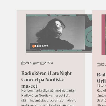
Fullsatt
28 augusti
275 kr
12 
Radiokören i Late Night
Radi
Concert på Nordiska
Orf
museet
I Stor
När sommarkvällen går mot natt intar
Radio
Radiokören Nordiska museet i ett
jämte 
stämningsmättat program som rör sig
Byströ
mellan uråldrig andlighet och modern
Straus