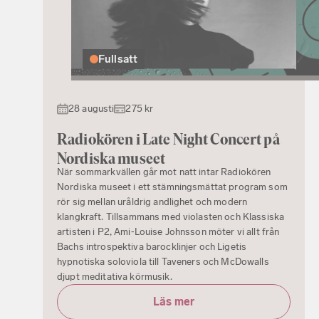
Fullsatt
28 augusti
275 kr
Radiokören i Late Night Concert på
Nordiska museet
När sommarkvällen går mot natt intar Radiokören
Nordiska museet i ett stämningsmättat program som
rör sig mellan uråldrig andlighet och modern
klangkraft. Tillsammans med violasten och Klassiska
artisten i P2, Ami‑Louise Johnsson möter vi allt från
Bachs introspektiva barocklinjer och Ligetis
hypnotiska soloviola till Taveners och McDowalls
djupt meditativa körmusik.
Läs mer