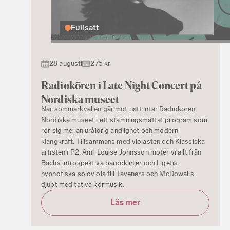
Fullsatt
28 augusti
275 kr
Radiokören i Late Night Concert på
Nordiska museet
När sommarkvällen går mot natt intar Radiokören
Nordiska museet i ett stämningsmättat program som
rör sig mellan uråldrig andlighet och modern
klangkraft. Tillsammans med violasten och Klassiska
artisten i P2, Ami‑Louise Johnsson möter vi allt från
Bachs introspektiva barocklinjer och Ligetis
hypnotiska soloviola till Taveners och McDowalls
djupt meditativa körmusik.
Läs mer