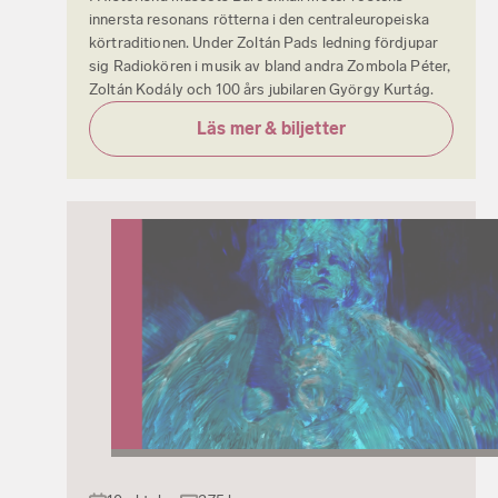
innersta resonans rötterna i den centraleuropeiska
körtraditionen. Under Zoltán Pads ledning fördjupar
sig Radiokören i musik av bland andra Zombola Péter,
Zoltán Kodály och 100 års jubilaren György Kurtág.
Läs mer & biljetter