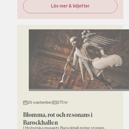
Läs mer & biljetter
26 september
275 kr
Blomma, rot och resonans i
Barockhallen
I Historiska museets Barockhall möter röstens