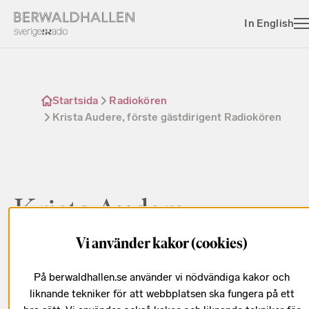
In English
Startsida
Radiokören
Krista Audere, förste gästdirigent Radiokören
Krista Audere -
Radiokörens första
Vi använder kakor (cookies)
förste gästdirigent
På berwaldhallen.se använder vi nödvändiga kakor och
liknande tekniker för att webbplatsen ska fungera på ett