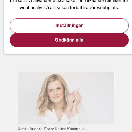
bra sätt. Vi använder också kakor och liknande tekniker för
webbanalys så att vi kan förbättra vår webbplats.
2021 vann hon den prestigefyllda tävlingen för
Inställningar
kördirigenter - Eric Ericson Awards. Från hösten
2025 är hon Radiokörens förste gästdirigent!
Godkänn alla
Krista Audere. Foto: Karīna Kaminska.