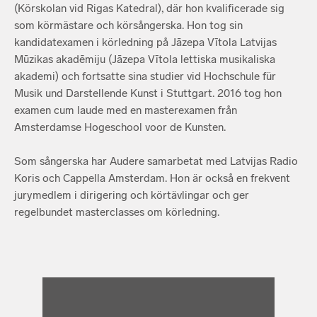
(Körskolan vid Rigas Katedral), där hon kvalificerade sig
som körmästare och körsångerska. Hon tog sin
kandidatexamen i körledning på Jāzepa Vītola Latvijas
Mūzikas akadēmiju (Jāzepa Vītola lettiska musikaliska
akademi) och fortsatte sina studier vid Hochschule für
Musik und Darstellende Kunst i Stuttgart. 2016 tog hon
examen cum laude med en masterexamen från
Amsterdamse Hogeschool voor de Kunsten.
Som sångerska har Audere samarbetat med Latvijas Radio
Koris och Cappella Amsterdam. Hon är också en frekvent
jurymedlem i dirigering och körtävlingar och ger
regelbundet masterclasses om körledning.