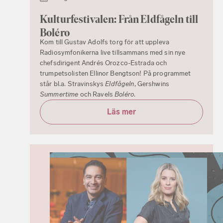
Kulturfestivalen: Från Eldfågeln till
Boléro
Kom till Gustav Adolfs torg för att uppleva
Radiosymfonikerna live tillsammans med sin nye
chefsdirigent Andrés Orozco-Estrada och
trumpetsolisten Ellinor Bengtson! På programmet
står bl.a. Stravinskys
Eldfågeln
, Gershwins
Summertime
och Ravels
Boléro
.
Läs mer