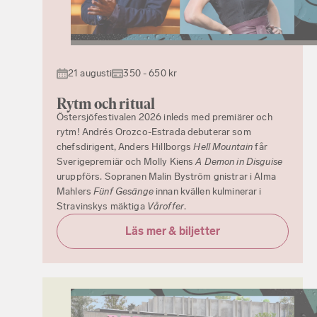
21 augusti
350 - 650 kr
Rytm och ritual
Östersjöfestivalen 2026 inleds med premiärer och
rytm! Andrés Orozco-Estrada debuterar som
chefsdirigent, Anders Hillborgs
Hell Mountain
får
Sverigepremiär och Molly Kiens
A Demon in Disguise
uruppförs. Sopranen Malin Byström gnistrar i Alma
Mahlers
Fünf Gesänge
innan kvällen kulminerar i
Stravinskys mäktiga
Våroffer
.
Läs mer & biljetter