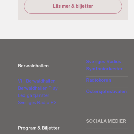
Läs mer & biljetter
Sveriges Radios
Berwaldhallen
Symfoniorkester
Radiokören
Vi i Berwaldhallen
Berwaldhallen Play
Östersjöfestivalen
Lediga tjänster
Sveriges Radio P2
SOCIALA MEDIER
Program & Biljetter