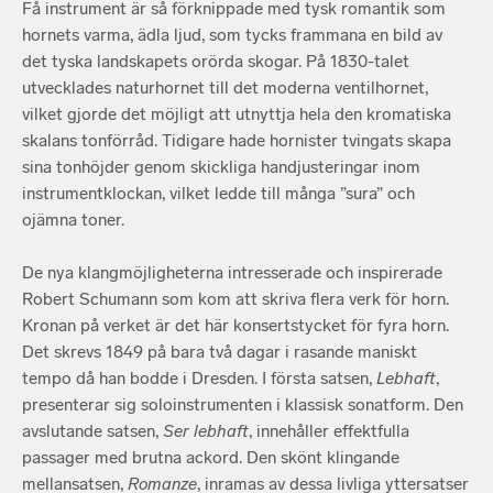
Få instrument är så förknippade med tysk romantik som
hornets varma, ädla ljud, som tycks frammana en bild av
det tyska landskapets orörda skogar. På 1830-talet
utvecklades naturhornet till det moderna ventilhornet,
vilket gjorde det möjligt att utnyttja hela den kromatiska
skalans tonförråd. Tidigare hade hornister tvingats skapa
sina tonhöjder genom skickliga handjusteringar inom
instrumentklockan, vilket ledde till många ”sura” och
ojämna toner.
De nya klangmöjligheterna intresserade och inspirerade
Robert Schumann som kom att skriva flera verk för horn.
Kronan på verket är det här konsertstycket för fyra horn.
Det skrevs 1849 på bara två dagar i rasande maniskt
tempo då han bodde i Dresden. I första satsen,
Lebhaft
,
presenterar sig soloinstrumenten i klassisk sonatform. Den
avslutande satsen,
Ser lebhaft
, innehåller effektfulla
passager med brutna ackord. Den skönt klingande
mellansatsen,
Romanze
, inramas av dessa livliga yttersatser