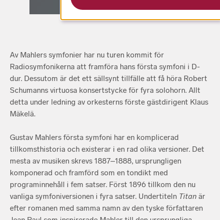
Av Mahlers symfonier har nu turen kommit för
Radiosymfonikerna att framföra hans första symfoni i D-
dur. Dessutom är det ett sällsynt tillfälle att få höra Robert
Schumanns virtuosa konsertstycke för fyra solohorn. Allt
detta under ledning av orkesterns förste gästdirigent Klaus
Mäkelä.
Gustav Mahlers första symfoni har en komplicerad
tillkomsthistoria och existerar i en rad olika versioner. Det
mesta av musiken skrevs 1887–1888, ursprungligen
komponerad och framförd som en tondikt med
programinnehåll i fem satser. Först 1896 tillkom den nu
vanliga symfoniversionen i fyra satser. Undertiteln
Titan
är
efter romanen med samma namn av den tyske författaren
Jean Paul som inspirerade Mahler till den ursprungliga