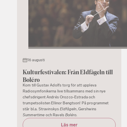
16 augusti
Kulturfestivalen: Från Eldfågeln till
Boléro
Kom till Gustav Adolfs torg för att uppleva
Radiosymfonikerna live tillsammans med sin nye
chefsdirigent Andrés Orozco-Estrada och
trumpetsolisten Ellinor Bengtson! På programmet
står bl.a. Stravinskys
Eldfågeln
, Gershwins
Summertime
och Ravels
Boléro
.
Läs mer