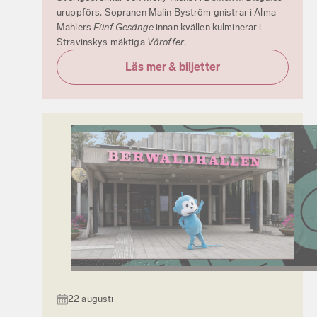
uruppförs. Sopranen Malin Byström gnistrar i Alma
Mahlers
Fünf Gesänge
innan kvällen kulminerar i
Stravinskys mäktiga
Våroffer
.
Läs mer & biljetter
22 augusti