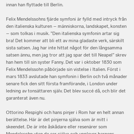
innan han flyttade till Berlin.
Felix Mendelssohns fjärde symfoni är fylld med intryck från
den italienska kulturen – människorna, landskapet, konsten
– som tolkas i musik. ”Den italienska symfonin artar sig
bra! Det kommer att bli ett av mina gladaste verk, särskilt
sista satsen. Jag har inte hittat något för den långsamma
satsen ännu, men jag tror att jag spar det till Neapel” skrev
han hem till sin syster Fanny. Det var i oktober 1830 som
Felix Mendelssohn påbörjade sin vistelse i Italien. Först i
mars 1833 avslutade han symfonin i Berlin och två månader
senare fick den sitt första framförande, i London under
ledning av tonsättaren själv. Det blev succé då, och blir det
garanterat även nu.
Ottorino Respighi och hans pinjer i Rom har en helt annan
berättelse. Här är det pinjerna själva som är mitt i
skeendet. De är inte åskådare eller resenärer som
Mendelssohn utan de ser själva och upplever barnens