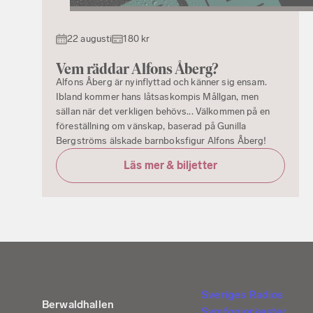
22 augusti
180 kr
Vem räddar Alfons Åberg?
Alfons Åberg är nyinflyttad och känner sig ensam.
Ibland kommer hans låtsaskompis Mållgan, men
sällan när det verkligen behövs... Välkommen på en
föreställning om vänskap, baserad på Gunilla
Bergströms älskade barnboksfigur Alfons Åberg!
Läs mer & biljetter
Sveriges Radios
Berwaldhallen
Symfoniorkester