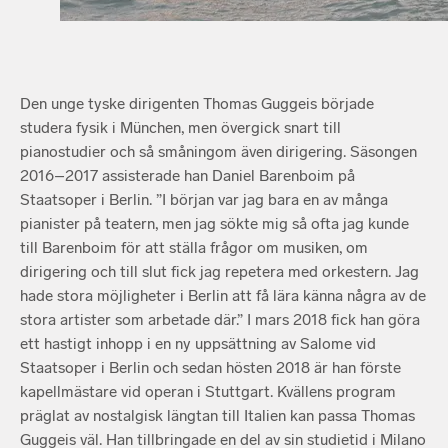
Den unge tyske dirigenten Thomas Guggeis började
studera fysik i München, men övergick snart till
pianostudier och så småningom även dirigering. Säsongen
2016–2017 assisterade han Daniel Barenboim på
Staatsoper i Berlin. ”I början var jag bara en av många
pianister på teatern, men jag sökte mig så ofta jag kunde
till Barenboim för att ställa frågor om musiken, om
dirigering och till slut fick jag repetera med orkestern. Jag
hade stora möjligheter i Berlin att få lära känna några av de
stora artister som arbetade där.” I mars 2018 fick han göra
ett hastigt inhopp i en ny uppsättning av Salome vid
Staatsoper i Berlin och sedan hösten 2018 är han förste
kapellmästare vid operan i Stuttgart. Kvällens program
präglat av nostalgisk längtan till Italien kan passa Thomas
Guggeis väl. Han tillbringade en del av sin studietid i Milano