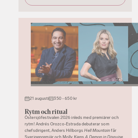
21 augusti
350 - 650 kr
Rytm och ritual
Östersjöfestivalen 2026 inleds med premiärer och
rytm! Andrés Orozco-Estrada debuterar som
chefsdirigent, Anders Hillborgs
Hell Mountain
får
Sverigepremiär och Molly Kiens
A Demon in Disguise