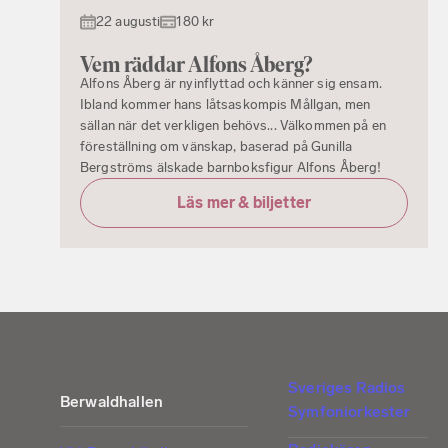
22 augusti
180 kr
Vem räddar Alfons Åberg?
Alfons Åberg är nyinflyttad och känner sig ensam.
Ibland kommer hans låtsaskompis Mållgan, men
sällan när det verkligen behövs... Välkommen på en
föreställning om vänskap, baserad på Gunilla
Bergströms älskade barnboksfigur Alfons Åberg!
Läs mer & biljetter
Sveriges Radios
Berwaldhallen
Symfoniorkester