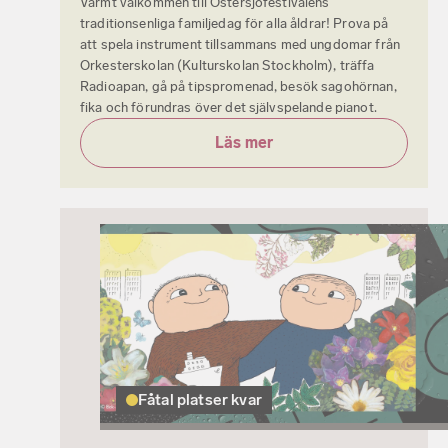
Varmt välkommen till Östersjöfestivalens
traditionsenliga familjedag för alla åldrar! Prova på
att spela instrument tillsammans med ungdomar från
Orkesterskolan (Kulturskolan Stockholm), träffa
Radioapan, gå på tipspromenad, besök sagohörnan,
fika och förundras över det självspelande pianot.
Läs mer
Fåtal platser kvar