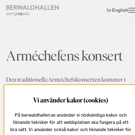
In English
Arméchefens konsert
Den traditionella Arméchefskonserten kommer i
år att vara en hyllning till Finland med anledning av
deras 100 års jubileum. Solisten Linda Lampenius
Vi använder kakor (cookies)
kommer att framföra allt från finsk tango till
Säkkijärvin polka, Stina Rautelin reciterar och
På berwaldhallen.se använder vi nödvändiga kakor och
orkestern bjuder på ett blandat program där
liknande tekniker för att webbplatsen ska fungera på ett
naturligtvis Finlandia ingår.
bra sätt. Vi använder också kakor och liknande tekniker för