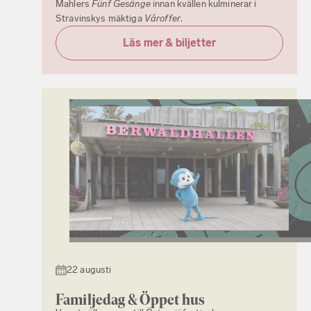
Mahlers
Fünf Gesänge
innan kvällen kulminerar i
Stravinskys mäktiga
Våroffer
.
Läs mer & biljetter
22 augusti
Familjedag & Öppet hus