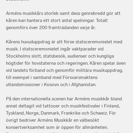
Arméns musikkårs storlek samt dess genrebredd gör att
kåren kan hantera ett stort antal spelningar. Totalt
genomförs över 200 framträdanden varje år.
Kårens huvuduppdrag är att förse statsceremonielet med
musik. I statsceremonielet ingår vaktparader vid
Stockholms slott, statsbesök, audienser och kungliga
högtider för hovstaterna och regeringen. Kåren spelar även
vid landets förband och genomför militära musikuppdrag,
till exempel i samband med Försvarsmaktens
utlandsmissioner i Kosovo och i Afghanistan.
På den internationella scenen har Arméns musikkår bland
annat deltagit vid tattooer och musikfestivaler i Finland,
Tyskland, Norge, Danmark, Frankrike och Schweiz. För
övrigt bedriver Arméns Musikkår en välbesökt
konsertverksamhet som är öppen för allmänheten.