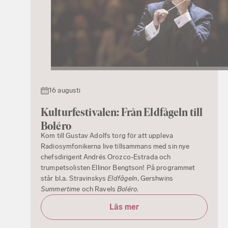
16 augusti
Kulturfestivalen: Från Eldfågeln till
Boléro
Kom till Gustav Adolfs torg för att uppleva
Radiosymfonikerna live tillsammans med sin nye
chefsdirigent Andrés Orozco-Estrada och
trumpetsolisten Ellinor Bengtson! På programmet
står bl.a. Stravinskys
Eldfågeln
, Gershwins
Summertime
och Ravels
Boléro
.
Läs mer