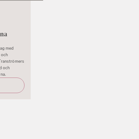
ina
dag med
n och
Tranströmers
d och
na.