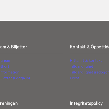
am & Biljetter
Kontakt & Öppettid
darium
Hitta hit & kontakt
ntkort
Tillgänglighet
tinformation
Tillgänglighetsredogör
iljetter (Logga in)
Press
öreningen
Integritetspolicy