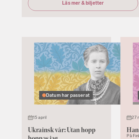
Läs mer & biljetter
Datum har passerat
15 april
27 
Ukrainsk vår: Utan hopp
Han 
På Fin
hoppas jag