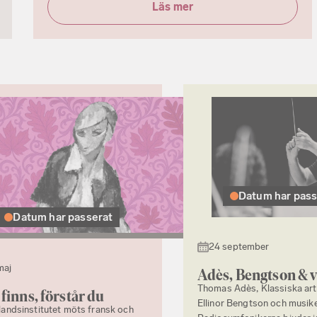
Läs mer
Datum har pass
Datum har passerat
24 september
maj
Adès, Bengtson & 
Thomas Adès, Klassiska arti
finns, förstår du
Ellinor Bengtson och musike
landsinstitutet möts fransk och