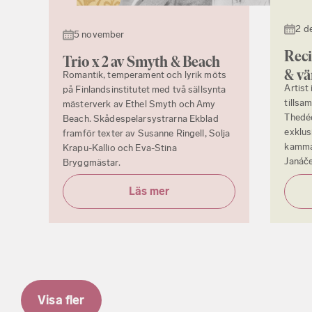
2 d
5 november
Reci
Trio x 2 av Smyth & Beach
& v
Romantik, temperament och lyrik möts
Artist
på Finlandsinstitutet med två sällsynta
tillsa
mästerverk av Ethel Smyth och Amy
Thedée
Beach. Skådespelarsystrarna Ekblad
exklus
framför texter av Susanne Ringell, Solja
kammar
Krapu-Kallio och Eva-Stina
Janáč
Bryggmästar.
Läs mer
Visa fler