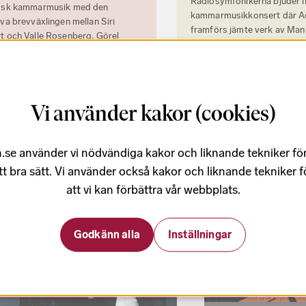
Radiosymfonikerna bjuder in 
ndsk kammarmusik med den
kammarmusikkonsert där A
iva brevväxlingen mellan Siri
framförs jämte verk av Manu
t och Valle Rosenberg. Görel
Camille Saint-Saëns och Ger
och Johan Fagerudd ger röst åt
n, medan Henrik Naimark Meyers,
 Lindell och Thomas Rudberg
r Sibelius miniatyrer och Ravels
Vi använder kakor (cookies)
rio.
Läs mer
Läs mer
.se använder vi nödvändiga kakor och liknande tekniker fö
tt bra sätt. Vi använder också kakor och liknande tekniker 
att vi kan förbättra vår webbplats.
Godkänn alla
Inställningar
Datum har passerat
Datum har pass