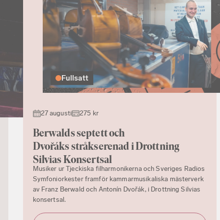
Fullsatt
27 augusti
275 kr
Berwalds septett och
Dvořáks stråkserenad i Drottning
Silvias Konsertsal
Musiker ur Tjeckiska filharmonikerna och Sveriges Radios
Symfoniorkester framför kammarmusikaliska mästerverk
av Franz Berwald och Antonín Dvořák, i Drottning Silvias
konsertsal.