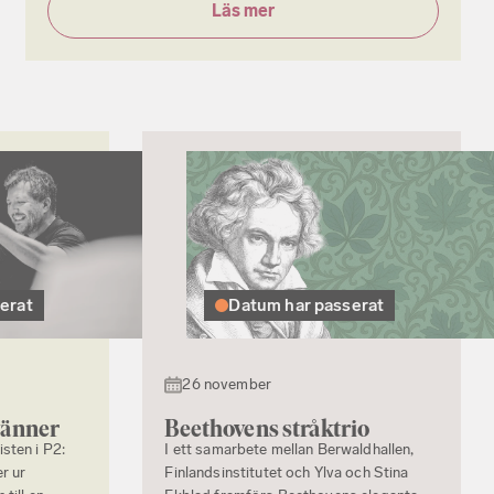
Läs mer
erat
Datum har passerat
26 november
vänner
Beethovens stråktrio
sten i P2:
I ett samarbete mellan Berwaldhallen,
r ur
Finlandsinstitutet och Ylva och Stina