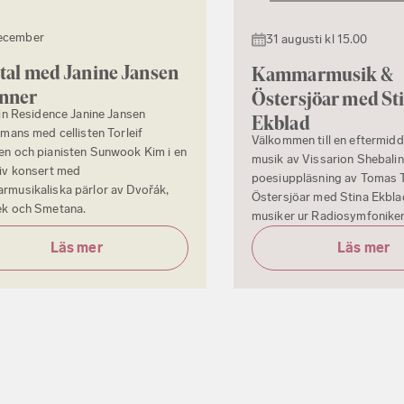
ecember
31 augusti kl 15.00
tal med Janine Jansen
Kammarmusik ­&
änner
Östersjöar med St
 in Residence Janine Jansen
Ekblad
mmans med cellisten Torleif
Välkommen till en eftermid
n och pianisten Sunwook Kim i en
musik av Vissarion Shebali
iv konsert med
poesiuppläsning av Tomas 
musikaliska pärlor av Dvořák,
Östersjöar med Stina Ekbla
ek och Smetana.
musiker ur Radiosymfoniker
Läs mer
Läs mer