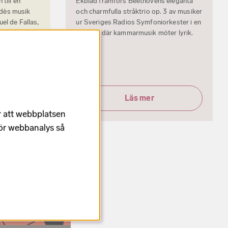
till en
Ekblad framförs Beethovens eleganta
dès musik
och charmfulla stråktrio op. 3 av musiker
el de Fallas,
ur Sveriges Radios Symfoniorkester i en
ald Barry.
konsert där kammarmusik möter lyrik.
Läs mer
r att webbplatsen
för webbanalys så
erat