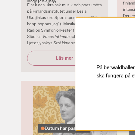
finlä
Finsk och ukrainsk musik och poesi möts
intens
på Finlandsinstitutet under Lesja
Derker
Ukrajinkas ord Spera spem spero (”Utan
Crona 
hopp hoppas jag”). Musiker ur Sveriges
breve
Radios Symfoniorkester framför
Astrid
Sibelius
Voces Intimae
och
framfö
Ljatosjynskys
Stråkkvartett nr 4
.
pianot
Läs mer
På berwaldhallen
ska fungera på e
Datum har passerat