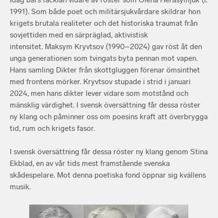
1991). Som både poet och militärsjukvårdare skildrar hon
krigets brutala realiteter och det historiska traumat från
sovjettiden med en särpräglad, aktivistisk
intensitet. Maksym Kryvtsov (1990–2024) gav röst åt den
unga generationen som tvingats byta pennan mot vapen.
Hans samling Dikter från skottgluggen förenar ömsinthet
med frontens mörker. Kryvtsov stupade i strid i januari
2024, men hans dikter lever vidare som motstånd och
mänsklig värdighet. I svensk översättning får dessa röster
ny klang och påminner oss om poesins kraft att överbrygga
tid, rum och krigets fasor.
I svensk översättning får dessa röster ny klang genom Stina
Ekblad, en av vår tids mest framstående svenska
skådespelare. Mot denna poetiska fond öppnar sig kvällens
musik.