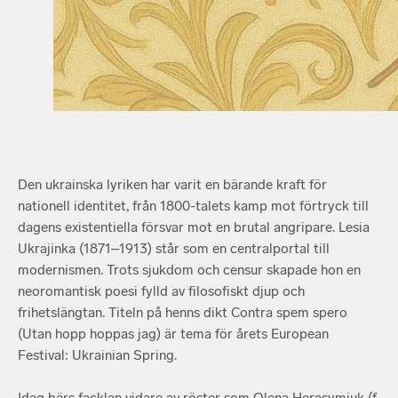
Den ukrainska lyriken har varit en bärande kraft för
nationell identitet, från 1800-talets kamp mot förtryck till
dagens existentiella försvar mot en brutal angripare. Lesia
Ukrajinka (1871–1913) står som en centralportal till
modernismen. Trots sjukdom och censur skapade hon en
neoromantisk poesi fylld av filosofiskt djup och
frihetslängtan. Titeln på henns dikt Contra spem spero
(Utan hopp hoppas jag) är tema för årets European
Festival: Ukrainian Spring.
Idag bärs facklan vidare av röster som Olena Herasymjuk (f.