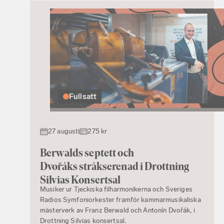
Fullsatt
27 augusti
275 kr
Berwalds septett och
Dvořáks stråkserenad i Drottning
Silvias Konsertsal
Musiker ur Tjeckiska filharmonikerna och Sveriges
Radios Symfoniorkester framför kammarmusikaliska
mästerverk av Franz Berwald och Antonín Dvořák, i
Drottning Silvias konsertsal.