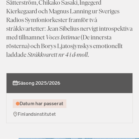
Sätterström, Chikako Sasaki, Ingegerd
Kierkegaard och Magnus Lanning ur Sveriges
Radios Symfoniorkester framför två
stråkkvartetter: Jean Sibelius nervigt introspektiva
med tillnamnet
Voces Intimae
(De innersta
rösterna) och Borys Ljatosjynskys emotionellt
laddade
Stråkkvarett nr 4 i d-moll
.
Säsong 2025/2026
Datum har passerat
Finlandsinstitutet