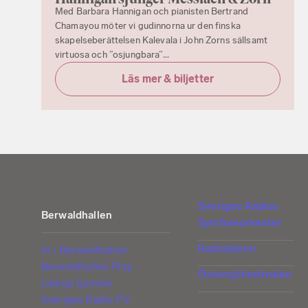
Med Barbara Hannigan och pianisten Bertrand
Chamayou möter vi gudinnorna ur den finska
skapelseberättelsen Kalevala i John Zorns sällsamt
virtuosa och ”osjungbara”...
Läs mer & biljetter
Sveriges Radios
Berwaldhallen
Symfoniorkester
Radiokören
Vi i Berwaldhallen
Berwaldhallen Play
Östersjöfestivalen
Lediga tjänster
Sveriges Radio P2