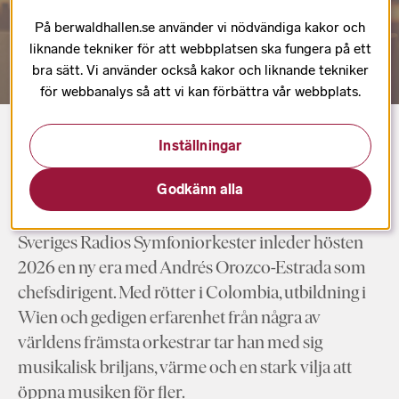
Ny chefsdirigent för Sveriges Radios
Symfoniorkester från säsongen 2026/2027.
På berwaldhallen.se använder vi nödvändiga kakor och
liknande tekniker för att webbplatsen ska fungera på ett
bra sätt. Vi använder också kakor och liknande tekniker
för webbanalys så att vi kan förbättra vår webbplats.
Inställningar
Startsida
Andrés Orozco-Estrada
Godkänn alla
Sveriges Radios Symfoniorkester inleder hösten
2026 en ny era med Andrés Orozco-Estrada som
chefsdirigent. Med rötter i Colombia, utbildning i
Wien och gedigen erfarenhet från några av
världens främsta orkestrar tar han med sig
musikalisk briljans, värme och en stark vilja att
öppna musiken för fler.