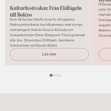
Östersj
Kulturfestivalen: Från Eldfågeln
rytm! A
till Boléro
chefsdir
Kom till Gustav Adolfs torg för att uppleva
Sverige
Radiosymfonikerna live tillsammans med sin nye
uruppfö
chefsdirigent Andrés Orozco-Estrada och
Mahler
trumpetsolisten Ellinor Bengtson! På programmet
Stravin
står bl.a. Stravinskys
Eldfågeln
, Gershwins
Summertime
och Ravels
Boléro
.
Läs mer