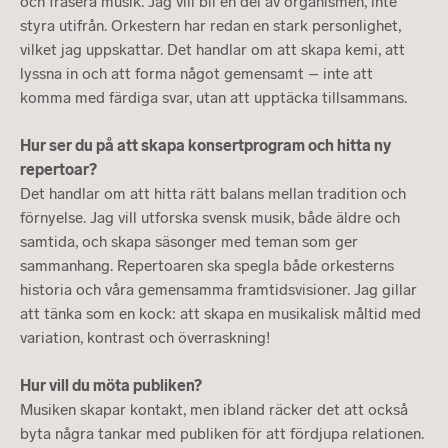
och frasera musik. Jag vill bli en del av organismen, inte
styra utifrån. Orkestern har redan en stark personlighet,
vilket jag uppskattar. Det handlar om att skapa kemi, att
lyssna in och att forma något gemensamt – inte att
komma med färdiga svar, utan att upptäcka tillsammans.
Hur ser du på att skapa konsertprogram och hitta ny
repertoar?
Det handlar om att hitta rätt balans mellan tradition och
förnyelse. Jag vill utforska svensk musik, både äldre och
samtida, och skapa säsonger med teman som ger
sammanhang. Repertoaren ska spegla både orkesterns
historia och våra gemensamma framtidsvisioner. Jag gillar
att tänka som en kock: att skapa en musikalisk måltid med
variation, kontrast och överraskning!
Hur vill du möta publiken?
Musiken skapar kontakt, men ibland räcker det att också
byta några tankar med publiken för att fördjupa relationen.