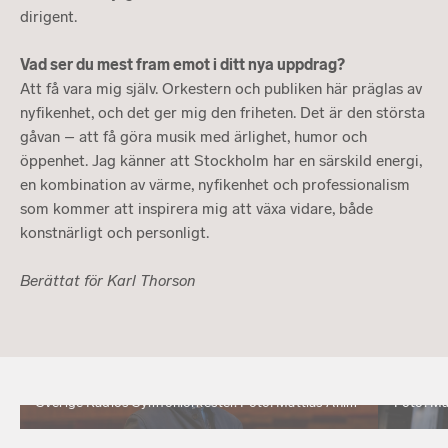
dirigent.
Vad ser du mest fram emot i ditt nya uppdrag?
Att få vara mig själv. Orkestern och publiken här präglas av
nyfikenhet, och det ger mig den friheten. Det är den största
gåvan – att få göra musik med ärlighet, humor och
öppenhet. Jag känner att Stockholm har en särskild energi,
en kombination av värme, nyfikenhet och professionalism
som kommer att inspirera mig att växa vidare, både
konstnärligt och personligt.
Berättat för Karl Thorson
Andrés Orozco-Estrada blir ny chefsdirigent för
Sverige Radios Symfoniorkester. Foto: Mattias Ahlm
Foto: Ma