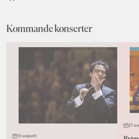
Kommande konserter
21 au
16 augusti
Rytm 