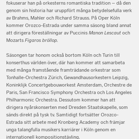
fokuserar han på orkesterns romantiska tradition – då den
genom sin historia har uruppfört många betydelsefulla verk
av Brahms, Mahler och Richard Strauss. På Oper Köln
kommer Orozco-Estrada under samma säsong bland annat
att dirigera föreställningar av Puccinis
Manon Lescaut
och
Mozarts
Figaros bröllop.
Säsongen tar honom också bortom Köln och Turin till
konserthus världen över, där han kommer att samarbeta
med många framstående framträdande orkestrar som
Tonhalle-Orchestra Zürich, Gewandhausorkestern Leipzig,
Koninklijk Concertgebouworkest Amsterdam, Orchestre de
Paris, San Francisco Symphony Orchestra och Los Angeles
Philharmonic Orchestra. Dessutom kommer han att
dirigera nyårskonserten med Dresden Staatskapelle, som
sänds direkt på tysk tv. Samtidigt fortsätter Orozco-
Estrada sitt arbete med Kronberg Academy och främjar
unga talangfulla musikers karriärer i Köln genom en
internationell kompositionstävling.