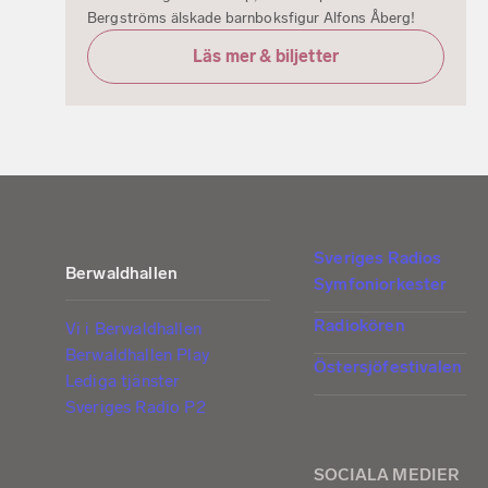
Bergströms älskade barnboksfigur Alfons Åberg!
Läs mer & biljetter
Sveriges Radios
Berwaldhallen
Symfoniorkester
Radiokören
Vi i Berwaldhallen
Berwaldhallen Play
Östersjöfestivalen
Lediga tjänster
Sveriges Radio P2
SOCIALA MEDIER