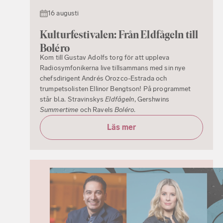
16 augusti
Kulturfestivalen: Från Eldfågeln till
Boléro
Kom till Gustav Adolfs torg för att uppleva
Radiosymfonikerna live tillsammans med sin nye
chefsdirigent Andrés Orozco-Estrada och
trumpetsolisten Ellinor Bengtson! På programmet
står bl.a. Stravinskys
Eldfågeln
, Gershwins
Summertime
och Ravels
Boléro
.
Läs mer