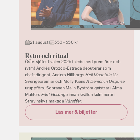
21 augusti
350 - 650 kr
Rytm och ritual
Östersjöfestivalen 2026 inleds med premiärer och
rytm! Andrés Orozco-Estrada debuterar som
chefsdirigent, Anders Hillborgs
Hell Mountain
får
Sverigepremiär och Molly Kiens
A Demon in Disguise
uruppförs. Sopranen Malin Byström gnistrar i Alma
Mahlers
Fünf Gesänge
innan kvällen kulminerar i
Stravinskys mäktiga
Våroffer
.
Läs mer & biljetter