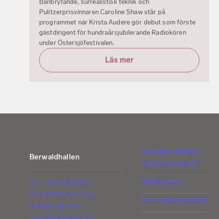
Banbrytande, surrealistisk teknik och
Pulitzerprisvinnaren Caroline Shaw står på
programmet när Krista Audere gör debut som förste
gästdirigent för hundraårsjubilerande Radiokören
under Östersjöfestivalen.
Läs mer
Sveriges Radios
Berwaldhallen
Symfoniorkester
Radiokören
Vi i Berwaldhallen
Berwaldhallen Play
Östersjöfestivalen
Lediga tjänster
Sveriges Radio P2