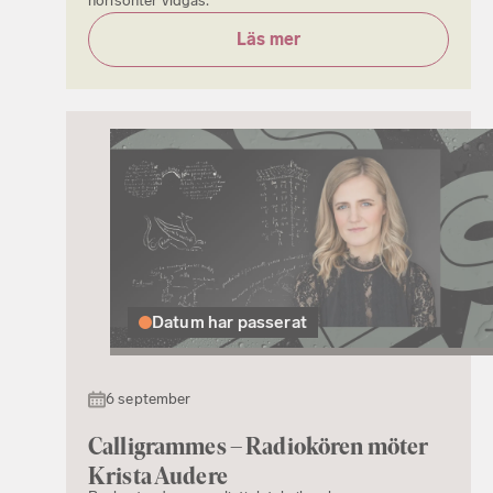
horisonter vidgas.
Läs mer
Datum har passerat
6 september
Calligrammes – Radiokören möter
Krista Audere