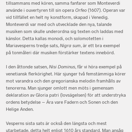
tillsammans med kören, samma fanfarer som Monteverdi
använde i ouvertyren till sin opera
Orfeo
(1607). Operan var
vid tillfället en helt ny konstform, skapad i Venedig.
Monteverdi var med och utvecklade den nya, talande
musiken som skulle underordna sig texten och laddas med
känslor. Detta kallas monodi, och solomotetten i
Mariavesperns tredje sats,
Nigra sum
, är ett bra exempel
på tonmåleri där musiken förstärker textens innebörd.
I den åttonde satsen,
Nisi Dominus
, får vi höra exempel på
venetiansk flerkörighet. Här sjunger två femstämmiga körer
mot varandra och den gregorianska melodin framhålls av
tenorerna. Man sjunger omlott men möts i gemensam
deklaration av Gloria patri (lovsägelsen) för att understryka
ordens betydelse – Ära vare Fadern och Sonen och den
Helige Anden.
Vesperns sista sats är också den längsta och mest
utarbetade, detta helt enligt 1610 års standard. Man ansåg