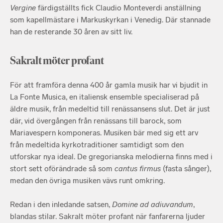
Vergine
färdigställts fick Claudio Monteverdi anställning
som kapellmästare i Markuskyrkan i Venedig. Där stannade
han de resterande 30 åren av sitt liv.
Sakralt möter profant
För att framföra denna 400 år gamla musik har vi bjudit in
La Fonte Musica, en italiensk ensemble specialiserad på
äldre musik, från medeltid till renässansens slut. Det är just
där, vid övergången från renässans till barock, som
Mariavespern komponeras. Musiken bär med sig ett arv
från medeltida kyrkotraditioner samtidigt som den
utforskar nya ideal. De gregorianska melodierna finns med i
stort sett oförändrade så som
cantus firmus
(fasta sånger),
medan den övriga musiken vävs runt omkring.
Redan i den inledande satsen,
Domine ad adiuvandum
,
blandas stilar. Sakralt möter profant när fanfarerna ljuder