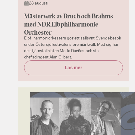
28 augusti
Mästerverk av Bruch och Brahms
med NDR Elbphilharmonie
Orchester
Elbfilharmoniorkestern gör ett sällsynt Sverigebesök
under Östersjöfestivalens premiärkväll. Med sig har
de stjärnviolinisten María Dueñas och sin
chefsdirigent Alan Gilbert.
Läs mer