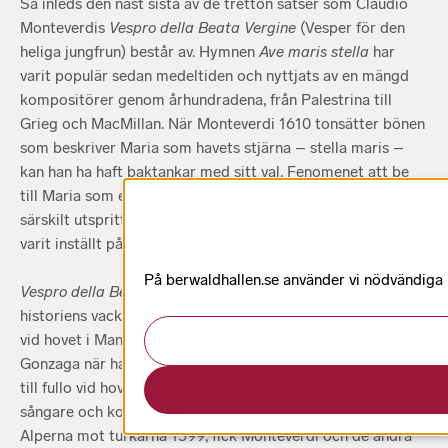
Så inleds den näst sista av de tretton satser som Claudio
Monteverdis
Vespro della Beata Vergine
(Vesper för den
heliga jungfrun) består av. Hymnen
Ave maris stella
har
varit populär sedan medeltiden och nyttjats av en mängd
kompositörer genom århundradena, från Palestrina till
Grieg och MacMillan. När Monteverdi 1610 tonsätter bönen
som beskriver Maria som havets stjärna – stella maris –
kan han ha haft baktankar med sitt val. Fenomenet att be
till Maria som en ledstjärna över vågor på stormiga hav var
särskilt utspritt i kuststäder. I Monteverdis fall kan siktet ha
varit inställt på en särskild sådan: Venedig
På berwaldhallen.se använder vi nödvändiga k
Vespro della Beata Vergine
skulle kunna beskrivas som
historiens vackraste jobbansökan. Monteverdi var anställd
vid hovet i Mantua hos den despotiske hertig Vincenzo
Gonzaga när han skrev verket. Hans färdigheter användes
till fullo vid hovet där han fungerade som violaspelare,
sångare och kompositör. När hertigen drog ut i fält över
Alperna mot turkarna 1599, fick Monteverdi och de andra