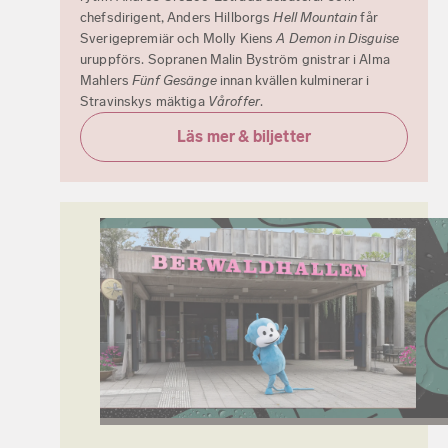
chefsdirigent, Anders Hillborgs
Hell Mountain
får
Sverigepremiär och Molly Kiens
A Demon in Disguise
uruppförs. Sopranen Malin Byström gnistrar i Alma
Mahlers
Fünf Gesänge
innan kvällen kulminerar i
Stravinskys mäktiga
Våroffer
.
Läs mer & biljetter