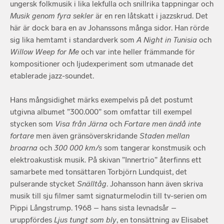
ungersk folkmusik i lika lekfulla och snillrika tappningar och
Musik genom fyra sekler
är en ren låtskatt i jazzskrud. Det
här är dock bara en av Johanssons många sidor. Han rörde
sig lika hemtamt i standardverk som
A Night in Tunisia
och
Willow Weep for Me
och var inte heller främmande för
kompositioner och ljudexperiment som utmanade det
etablerade jazz-soundet.
Hans mångsidighet märks exempelvis på det postumt
utgivna albumet ”300.000” som omfattar till exempel
stycken som
Visa från Järna
och
Fortare men ändå inte
fortare
men även gränsöverskridande
Staden mellan
broarna
och
300 000 km/s
som tangerar konstmusik och
elektroakustisk musik. På skivan ”Innertrio” återfinns ett
samarbete med tonsättaren Torbjörn Lundquist, det
pulserande stycket
Snälltåg
. Johansson hann även skriva
musik till sju filmer samt signaturmelodin till tv-serien om
Pippi Långstrump. 1968 – hans sista levnadsår –
uruppfördes
Ljus tungt som bly
, en tonsättning av Elisabet