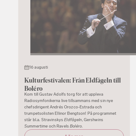
16 augusti
Kulturfestivalen: Från Eldfågeln till
Boléro
Kom till Gustav Adolfs torg för att uppleva
Radiosymfonikerna live tillsammans med sin nye
chefsdirigent Andrés Orozco-Estrada och
trumpetsolisten Ellinor Bengtson! På programmet
står bl.a. Stravinskys
Eldfågeln
, Gershwins
Summertime
och Ravels
Boléro
.