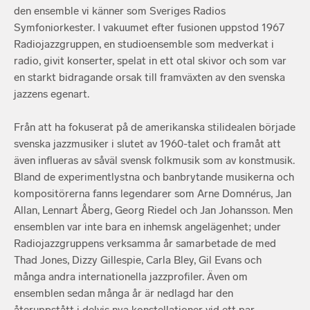
den ensemble vi känner som Sveriges Radios
Symfoniorkester. I vakuumet efter fusionen uppstod 1967
Radiojazzgruppen, en studioensemble som medverkat i
radio, givit konserter, spelat in ett otal skivor och som var
en starkt bidragande orsak till framväxten av den svenska
jazzens egenart.
Från att ha fokuserat på de amerikanska stilidealen började
svenska jazzmusiker i slutet av 1960-talet och framåt att
även influeras av såväl svensk folkmusik som av konstmusik.
Bland de experimentlystna och banbrytande musikerna och
kompositörerna fanns legendarer som Arne Domnérus, Jan
Allan, Lennart Åberg, Georg Riedel och Jan Johansson. Men
ensemblen var inte bara en inhemsk angelägenhet; under
Radiojazzgruppens verksamma år samarbetade de med
Thad Jones, Dizzy Gillespie, Carla Bley, Gil Evans och
många andra internationella jazzprofiler. Även om
ensemblen sedan många år är nedlagd har den
återuppstått i delvis nya konstellationer vid ett par