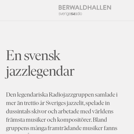
En svensk
jazzlegendar
Den legendariska Radiojazzgruppen samlade i
mer än trettio år Sveriges jazzelit, spelade in
dussintals skivor och arbetade med världens
främsta musiker och kompositörer. Bland
gruppens många framträdande musiker fanns