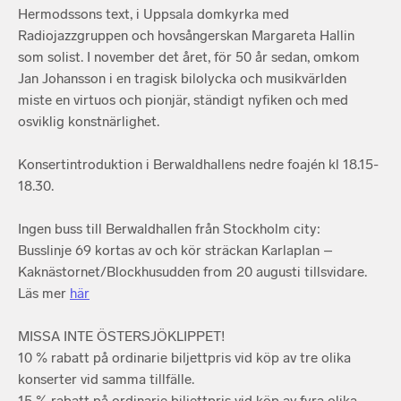
Hermodssons text, i Uppsala domkyrka med
Radiojazzgruppen och hovsångerskan Margareta Hallin
som solist. I november det året, för 50 år sedan, omkom
Jan Johansson i en tragisk bilolycka och musikvärlden
miste en virtuos och pionjär, ständigt nyfiken och med
osviklig konstnärlighet.
Konsertintroduktion i Berwaldhallens nedre foajén kl 18.15-
18.30.
Ingen buss till Berwaldhallen från Stockholm city:
Busslinje 69 kortas av och kör sträckan Karlaplan –
Kaknästornet/Blockhusudden from 20 augusti tillsvidare.
Läs mer
här
MISSA INTE ÖSTERSJÖKLIPPET!
10 % rabatt på ordinarie biljettpris vid köp av tre olika
konserter vid samma tillfälle.
15 % rabatt på ordinarie biljettpris vid köp av fyra olika