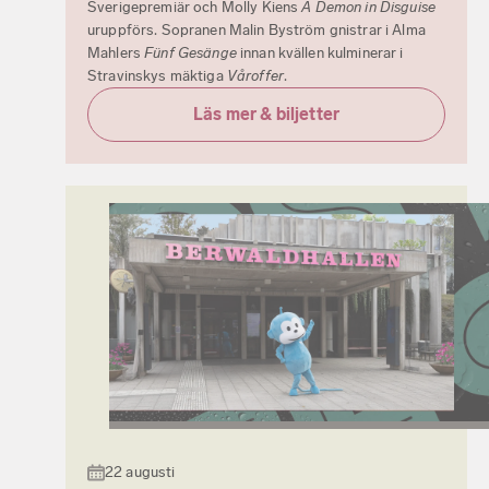
Sverigepremiär och Molly Kiens
A Demon in Disguise
uruppförs. Sopranen Malin Byström gnistrar i Alma
Mahlers
Fünf Gesänge
innan kvällen kulminerar i
Stravinskys mäktiga
Våroffer
.
Läs mer & biljetter
22 augusti