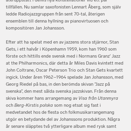
tillfällen. Nu samlar saxofonisten Lennart Åberg, som själv
ledde Radiojazzgruppen från sent 70-tal, återigen
ensemblen till denna hyllning av pianovirtuosen och
kompositören Jan Johansson.
Efter att ha spelat med en av jazzens stora stjärnor, Stan
Gets, i ett halvår i Köpenhamn 1959, kom han 1960 som
förste och hittills ende svensk med i Normans Granz’ Jazz
at the Philharmonics, där detta år Miles Davis kvintett med
John Coltrane, Oscar Peterson Trio och Stan Gets kvartett
ingick. Under åren 1962–1964 spelade Jan Johansson, med
Georg Riedel på bas, in den berömda skivan ”Jazz på
svenska”, den mest sålda svenska jazzskivan. Från denna
skiva kommer hans arrangemang av
Visa från Utanmyra
och
Berg-Kirstis polska
som nog etsat sig fast i
medvetandet hos de flesta och folkmusikarrangemang
utgör en betydande del av Johanssons produktion. Några
år senare släpptes två ytterligare album med rysk samt