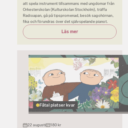
att spela instrument tillsammans med ungdomar från
Orkesterskolan (Kulturskolan Stockholm), träffa
Radioapan, gå på tipspromenad, besök sagohörnan,
fika och förundras över det självspelande pianot.
Läs mer
Fåtal platser kvar
22 augusti
180 kr