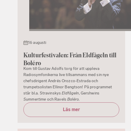
16 augusti
Kulturfestivalen: Från Eldfågeln till
Boléro
Kom till Gustav Adolfs torg för att uppleva
Radiosymfonikerna live tillsammans med sin nye
chefsdirigent Andrés Orozco-Estrada och
trumpetsolisten Ellinor Bengtson! På programmet
står bl.a. Stravinskys
Eldfågeln
, Gershwins
Summertime
och Ravels
Boléro
.
Läs mer