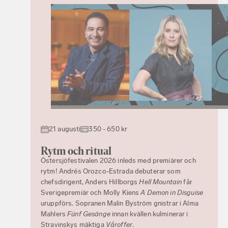
21 augusti
350 - 650 kr
Rytm och ritual
Östersjöfestivalen 2026 inleds med premiärer och
rytm! Andrés Orozco-Estrada debuterar som
chefsdirigent, Anders Hillborgs
Hell Mountain
får
Sverigepremiär och Molly Kiens
A Demon in Disguise
uruppförs. Sopranen Malin Byström gnistrar i Alma
Mahlers
Fünf Gesänge
innan kvällen kulminerar i
Stravinskys mäktiga
Våroffer
.