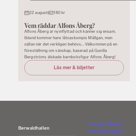
22 augusti
180 kr
Vem räddar Alfons Åberg?
Alfons Åberg är nyinflyttad och känner sig ensam.
Ibland kommer hans låtsaskompis Mållgan, men
sällan när det verkligen behövs... Välkommen på en
föreställning om vänskap, baserad på Gunilla
Bergströms älskade barnboksfigur Alfons Åberg!
Läs mer & biljetter
Sveriges Radios
Berwaldhallen
Symfoniorkester