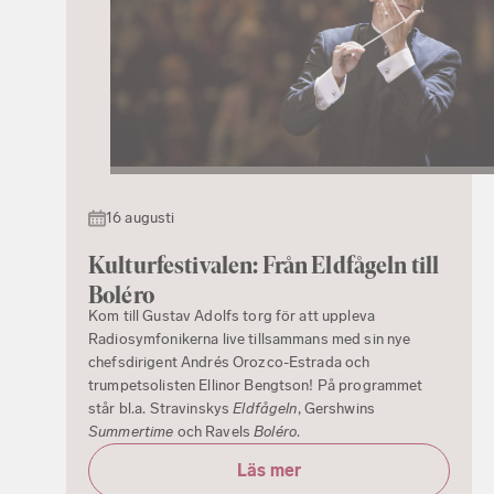
16 augusti
Kulturfestivalen: Från Eldfågeln till
Boléro
Kom till Gustav Adolfs torg för att uppleva
Radiosymfonikerna live tillsammans med sin nye
chefsdirigent Andrés Orozco-Estrada och
trumpetsolisten Ellinor Bengtson! På programmet
står bl.a. Stravinskys
Eldfågeln
, Gershwins
Summertime
och Ravels
Boléro
.
Läs mer