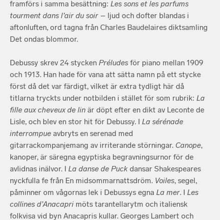
framförs i samma besättning:
Les sons et les parfums
tourment dans l’air du soir
– ljud och dofter blandas i
aftonluften, ord tagna från Charles Baudelaires diktsamling
Det ondas blommor.
Debussy skrev 24 stycken
Préludes
för piano mellan 1909
och 1913. Han hade för vana att sätta namn på ett stycke
först då det var färdigt, vilket är extra tydligt här då
titlarna tryckts under notbilden i stället för som rubrik:
La
fille aux cheveux de lin
är döpt efter en dikt av Leconte de
Lisle, och blev en stor hit för Debussy. I
La
sérénade
interrompue
avbryts en serenad med
gitarrackompanjemang av irriterande störningar.
Canope
,
kanoper, är säregna egyptiska begravningsurnor för de
avlidnas inälvor. I
La
d
anse de Puck
dansar Shakespeares
nyckfulla fe från En midsommarnattsdröm.
Voiles
, segel,
påminner om vågornas lek i Debussys egna
La
mer
. I
Les
collines d’Anacapri
möts tarantellarytm och italiensk
folkvisa vid byn Anacapris kullar. Georges Lambert och