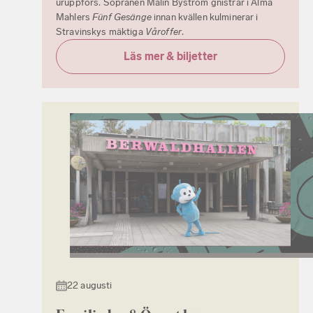
uruppförs. Sopranen Malin Byström gnistrar i Alma
Mahlers
Fünf Gesänge
innan kvällen kulminerar i
Stravinskys mäktiga
Våroffer
.
Läs mer & biljetter
22 augusti