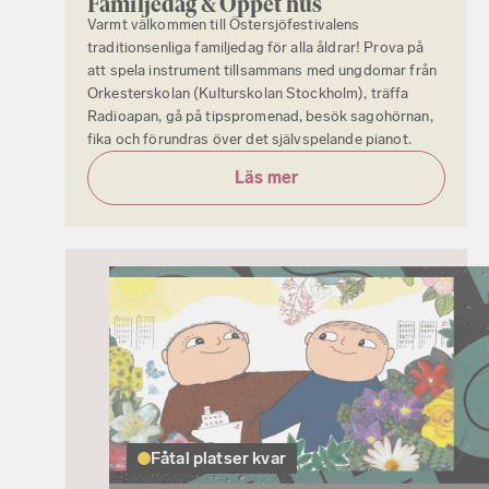
Familjedag & Öppet hus
Varmt välkommen till Östersjöfestivalens
traditionsenliga familjedag för alla åldrar! Prova på
att spela instrument tillsammans med ungdomar från
Orkesterskolan (Kulturskolan Stockholm), träffa
Radioapan, gå på tipspromenad, besök sagohörnan,
fika och förundras över det självspelande pianot.
Läs mer
Fåtal platser kvar