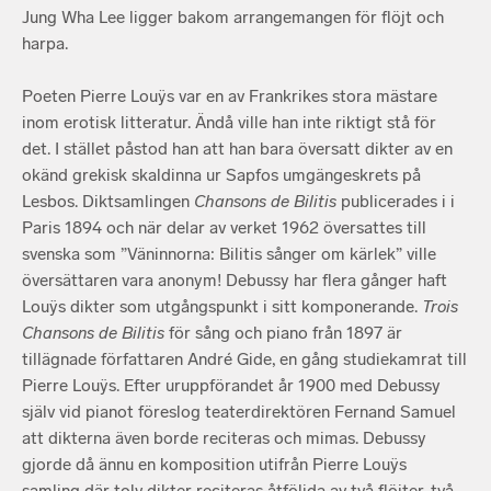
Jung Wha Lee ligger bakom arrangemangen för flöjt och
harpa.
Poeten Pierre Louÿs var en av Frankrikes stora mästare
inom erotisk litteratur. Ändå ville han inte riktigt stå för
det. I stället påstod han att han bara översatt dikter av en
okänd grekisk skaldinna ur Sapfos umgängeskrets på
Lesbos. Diktsamlingen
Chansons de Bilitis
publicerades i i
Paris 1894 och när delar av verket 1962 översattes till
svenska som ”Väninnorna: Bilitis sånger om kärlek” ville
översättaren vara anonym! Debussy har flera gånger haft
Louÿs dikter som utgångspunkt i sitt komponerande.
Trois
Chansons de Bilitis
för sång och piano från 1897 är
tillägnade författaren André Gide, en gång studiekamrat till
Pierre Louÿs. Efter uruppförandet år 1900 med Debussy
själv vid pianot föreslog teaterdirektören Fernand Samuel
att dikterna även borde reciteras och mimas. Debussy
gjorde då ännu en komposition utifrån Pierre Louÿs
samling där tolv dikter reciteras åtföljda av två flöjter, två