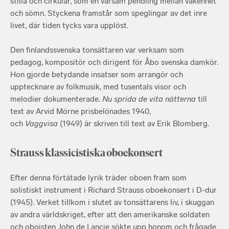
stilla och cirkulär, som en varsam pendling mellan vakenhet
och sömn. Styckena framstår som speglingar av det inre
livet, där tiden tycks vara upplöst.
Den finlandssvenska tonsättaren var verksam som
pedagog, kompositör och dirigent för Åbo svenska damkör.
Hon gjorde betydande insatser som arrangör och
upptecknare av folkmusik, med tusentals visor och
melodier dokumenterade.
Nu sprida de vita nätterna
till
text av Arvid Mörne prisbelönades 1940,
och
Vaggvisa
(1949) är skriven till text av Erik Blomberg.
Strauss klassicistiska oboekonsert
Efter denna förtätade lyrik träder oboen fram som
solistiskt instrument i Richard Strauss oboekonsert i D-dur
(1945). Verket tillkom i slutet av tonsättarens liv, i skuggan
av andra världskriget, efter att den amerikanske soldaten
och oboisten John de Lancie sökte upp honom och frågade