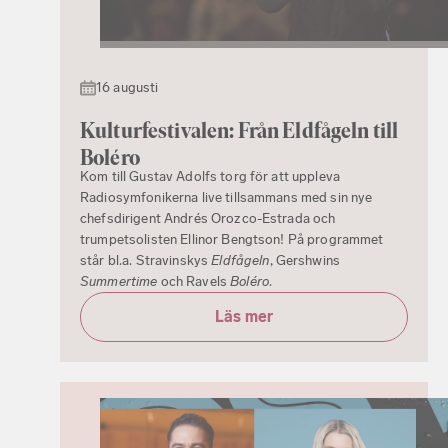
16 augusti
Kulturfestivalen: Från Eldfågeln till
Boléro
Kom till Gustav Adolfs torg för att uppleva
Radiosymfonikerna live tillsammans med sin nye
chefsdirigent Andrés Orozco-Estrada och
trumpetsolisten Ellinor Bengtson! På programmet
står bl.a. Stravinskys
Eldfågeln
, Gershwins
Summertime
och Ravels
Boléro
.
Läs mer