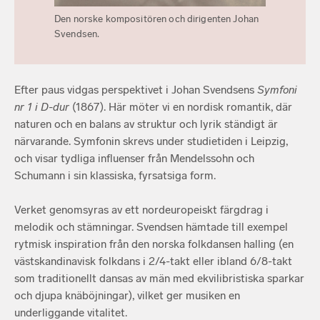
Den norske kompositören och dirigenten Johan
Svendsen.
Efter paus vidgas perspektivet i Johan Svendsens
Symfoni
nr 1 i D-dur
(1867). Här möter vi en nordisk romantik, där
naturen och en balans av struktur och lyrik ständigt är
närvarande. Symfonin skrevs under studietiden i Leipzig,
och visar tydliga influenser från Mendelssohn och
Schumann i sin klassiska, fyrsatsiga form.
Verket genomsyras av ett nordeuropeiskt färgdrag i
melodik och stämningar. Svendsen hämtade till exempel
rytmisk inspiration från den norska folkdansen halling (en
västskandinavisk folkdans i 2/4-takt eller ibland 6/8-takt
som traditionellt dansas av män med ekvilibristiska sparkar
och djupa knäböjningar), vilket ger musiken en
underliggande vitalitet.