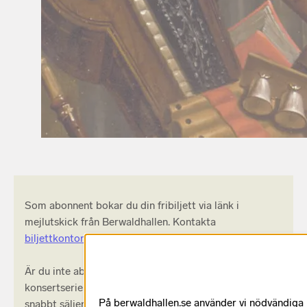
Som abonnent bokar du din fribiljett via länk i
mejlutskick från Berwaldhallen. Kontakta
biljettkontoret
om du inte fått något utskick från oss.
Är du inte abonnent i Berwaldhallen ännu? Med en
konsertserie säkrar du din plats även på konserter som
På berwaldhallen.se använder vi nödvändiga k
snabbt säljer slut och får riktigt glassiga förmåner –