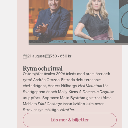
21 augusti
350 - 650 kr
Rytm och ritual
Östersjöfestivalen 2026 inleds med premiärer och
rytm! Andrés Orozco-Estrada debuterar som
chefsdirigent, Anders Hillborgs
Hell Mountain
får
Sverigepremiär och Molly Kiens
A Demon in Disguise
uruppförs. Sopranen Malin Byström gnistrar i Alma
Mahlers
Fünf Gesänge
innan kvällen kulminerar i
Stravinskys mäktiga
Våroffer
.
Läs mer & biljetter