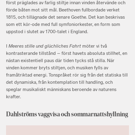
först präglades av farlig stiltje innan vinden återvände och
förde båten mot sitt mål. Beethoven fullbordade verket
1815, och tillägnade det senare Goethe. Det kan beskrivas
som ett kör-ode med full symfoniorkester, en form som
uppstod i slutet av 1700-talet i England.
I
Meeres stille und glüchliches Fahrt
möter vi två
kontrasterande tillstånd – först havets absoluta stillhet, en
nästan existentiell paus där tiden tycks stå stilla. När
vinden kommer bryts stiltjen, och musiken fylls av
framåtriktad energi. Tonspråket rör sig från det statiska till
det dynamiska, från kontemplation till handling, och
speglar musikaliskt människans beroende av naturens
krafter.
Dahlströms vaggvisa och sommarnattshyllning