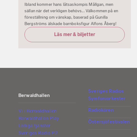
Ibland kommer hans låtsaskompis Mållgan, men
sällan när det verkligen behövs... Välkommen på en
föreställning om vänskap, baserad på Gunilla
Bergströms älskade barnboksfigur Alfons Åberg!
Läs mer & biljetter
Sveriges Radios
Berwaldhallen
Symfoniorkester
Radiokören
Vi i Berwaldhallen
Berwaldhallen Play
Östersjöfestivalen
Lediga tjänster
Sveriges Radio P2