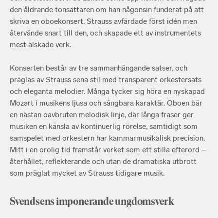
den åldrande tonsättaren om han någonsin funderat på att
skriva en oboekonsert. Strauss avfärdade först idén men
återvände snart till den, och skapade ett av instrumentets
mest älskade verk.
Konserten består av tre sammanhängande satser, och
präglas av Strauss sena stil med transparent orkestersats
och eleganta melodier. Många tycker sig höra en nyskapad
Mozart i musikens ljusa och sångbara karaktär. Oboen bär
en nästan oavbruten melodisk linje, där långa fraser ger
musiken en känsla av kontinuerlig rörelse, samtidigt som
samspelet med orkestern har kammarmusikalisk precision.
Mitt i en orolig tid framstår verket som ett stilla efterord –
återhållet, reflekterande och utan de dramatiska utbrott
som präglat mycket av Strauss tidigare musik.
Svendsens imponerande ungdomsverk