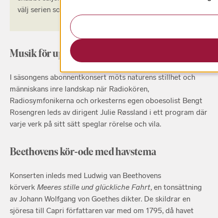
välj serien som passar dig bäst.
Musik för upptäcksfärd och ro
I säsongens abonnentkonsert möts naturens stillhet och
människans inre landskap när Radiokören,
Radiosymfonikerna och orkesterns egen oboesolist Bengt
Rosengren leds av dirigent Julie Røssland i ett program där
varje verk på sitt sätt speglar rörelse och vila.
Beethovens kör-ode med havstema
Konserten inleds med Ludwig van Beethovens
körverk
Meeres stille und glückliche Fahrt
, en tonsättning
av Johann Wolfgang von Goethes dikter. De skildrar en
sjöresa till Capri författaren var med om 1795, då havet