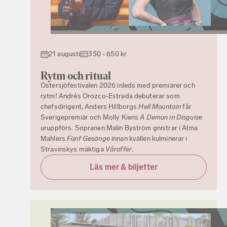
21 augusti
350 - 650 kr
Rytm och ritual
Östersjöfestivalen 2026 inleds med premiärer och
rytm! Andrés Orozco-Estrada debuterar som
chefsdirigent, Anders Hillborgs
Hell Mountain
får
Sverigepremiär och Molly Kiens
A Demon in Disguise
uruppförs. Sopranen Malin Byström gnistrar i Alma
Mahlers
Fünf Gesänge
innan kvällen kulminerar i
Stravinskys mäktiga
Våroffer
.
Läs mer & biljetter