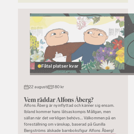
Fåtal platser kvar
22 augusti
180 kr
Vem räddar Alfons Åberg?
Alfons Åberg är nyinflyttad och känner sig ensam.
Ibland kommer hans låtsaskompis Mållgan, men
sällan när det verkligen behövs... Välkommen på en
föreställning om vänskap, baserad på Gunilla
Bergströms älskade barnboksfigur Alfons Åberg!