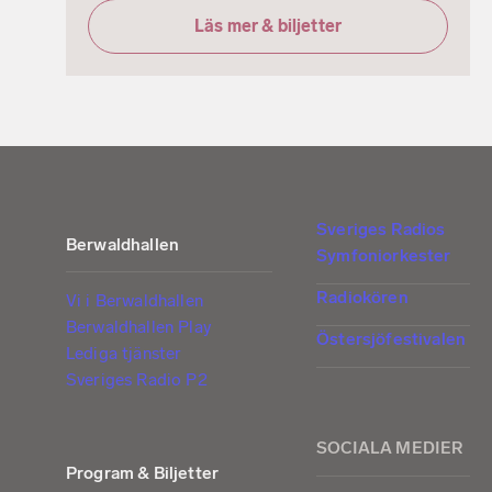
Läs mer & biljetter
Sveriges Radios
Berwaldhallen
Symfoniorkester
Radiokören
Vi i Berwaldhallen
Berwaldhallen Play
Östersjöfestivalen
Lediga tjänster
Sveriges Radio P2
SOCIALA MEDIER
Program & Biljetter