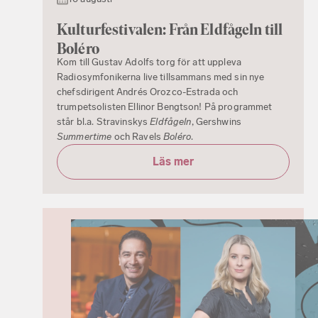
Kulturfestivalen: Från Eldfågeln till
Boléro
Kom till Gustav Adolfs torg för att uppleva
Radiosymfonikerna live tillsammans med sin nye
chefsdirigent Andrés Orozco-Estrada och
trumpetsolisten Ellinor Bengtson! På programmet
står bl.a. Stravinskys
Eldfågeln
, Gershwins
Summertime
och Ravels
Boléro
.
Läs mer