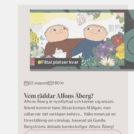
Fåtal platser kvar
22 augusti
180 kr
Vem räddar Alfons Åberg?
Alfons Åberg är nyinflyttad och känner sig ensam.
Ibland kommer hans låtsaskompis Mållgan, men
sällan när det verkligen behövs... Välkommen på en
föreställning om vänskap, baserad på Gunilla
Bergströms älskade barnboksfigur Alfons Åberg!