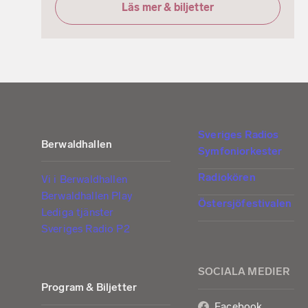
Läs mer & biljetter
Sveriges Radios
Berwaldhallen
Symfoniorkester
Radiokören
Vi i Berwaldhallen
Berwaldhallen Play
Östersjöfestivalen
Lediga tjänster
Sveriges Radio P2
SOCIALA MEDIER
Program & Biljetter
Facebook