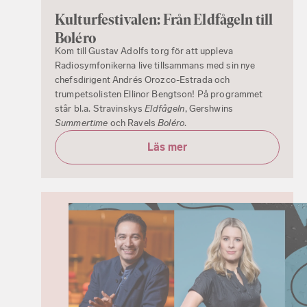
Kulturfestivalen: Från Eldfågeln till
Boléro
Kom till Gustav Adolfs torg för att uppleva
Radiosymfonikerna live tillsammans med sin nye
chefsdirigent Andrés Orozco-Estrada och
trumpetsolisten Ellinor Bengtson! På programmet
står bl.a. Stravinskys
Eldfågeln
, Gershwins
Summertime
och Ravels
Boléro
.
Läs mer