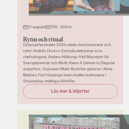
21 augusti
350 - 650 kr
Rytm och ritual
Östersjöfestivalen 2026 inleds med premiärer och
rytm! Andrés Orozco-Estrada debuterar som
chefsdirigent, Anders Hillborgs
Hell Mountain
får
Sverigepremiär och Molly Kiens
A Demon in Disguise
uruppförs. Sopranen Malin Byström gnistrar i Alma
Mahlers
Fünf Gesänge
innan kvällen kulminerar i
Stravinskys mäktiga
Våroffer
.
Läs mer & biljetter