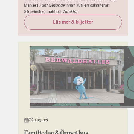
Mahlers
Fünf Gesänge
innan kvällen kulminerar i
Stravinskys mäktiga
Våroffer
.
Läs mer & biljetter
22 augusti
Familjedag & Öppet hus