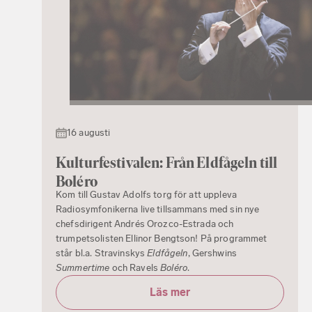
16 augusti
Kulturfestivalen: Från Eldfågeln till
Boléro
Kom till Gustav Adolfs torg för att uppleva
Radiosymfonikerna live tillsammans med sin nye
chefsdirigent Andrés Orozco-Estrada och
trumpetsolisten Ellinor Bengtson! På programmet
står bl.a. Stravinskys
Eldfågeln
, Gershwins
Summertime
och Ravels
Boléro
.
Läs mer