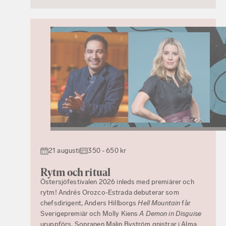
21 augusti
350 - 650 kr
Rytm och ritual
Östersjöfestivalen 2026 inleds med premiärer och
rytm! Andrés Orozco-Estrada debuterar som
chefsdirigent, Anders Hillborgs
Hell Mountain
får
Sverigepremiär och Molly Kiens
A Demon in Disguise
uruppförs. Sopranen Malin Byström gnistrar i Alma