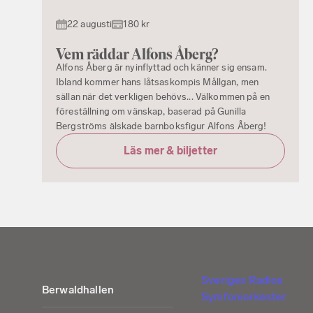
22 augusti
180 kr
Vem räddar Alfons Åberg?
Alfons Åberg är nyinflyttad och känner sig ensam.
Ibland kommer hans låtsaskompis Mållgan, men
sällan när det verkligen behövs... Välkommen på en
föreställning om vänskap, baserad på Gunilla
Bergströms älskade barnboksfigur Alfons Åberg!
Läs mer & biljetter
Sveriges Radios
Berwaldhallen
Symfoniorkester