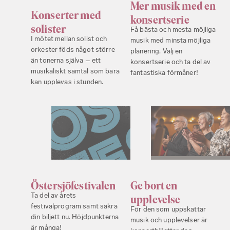
Mer musik med en
Konserter med
konsertserie
solister
Få bästa och mesta möjliga
I mötet mellan solist och
musik med minsta möjliga
orkester föds något större
planering. Välj en
än tonerna själva – ett
konsertserie och ta del av
musikaliskt samtal som bara
fantastiska förmåner!
kan upplevas i stunden.
Östersjöfestivalen
Ge bort en
Ta del av årets
upplevelse
festivalprogram samt säkra
För den som uppskattar
din biljett nu. Höjdpunkterna
musik och upplevelser är
är många!