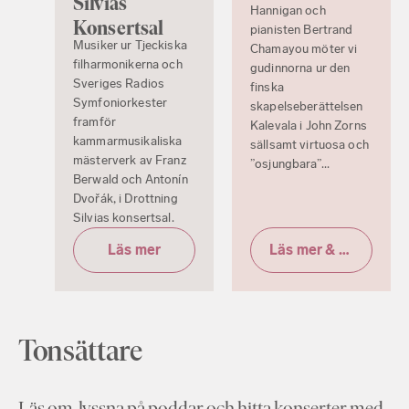
Silvias
Hannigan och
Konsertsal
pianisten Bertrand
Musiker ur Tjeckiska
Chamayou möter vi
filharmonikerna och
gudinnorna ur den
Sveriges Radios
finska
Symfoniorkester
skapelseberättelsen
framför
Kalevala i John Zorns
kammarmusikaliska
sällsamt virtuosa och
mästerverk av Franz
”osjungbara”...
Berwald och Antonín
Dvořák, i Drottning
Silvias konsertsal.
Läs mer
Läs mer & biljetter
Tonsättare
Läs om, lyssna på poddar och hitta konserter med