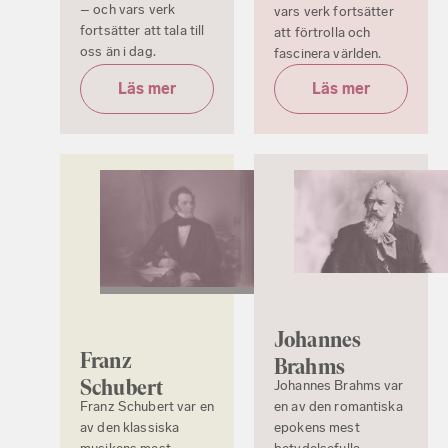
– och vars verk
vars verk fortsätter
fortsätter att tala till
att förtrolla och
oss än i dag.
fascinera världen.
Läs mer
Läs mer
Johannes
Franz
Brahms
Schubert
Johannes Brahms var
Franz Schubert var en
en av den romantiska
av den klassiska
epokens mest