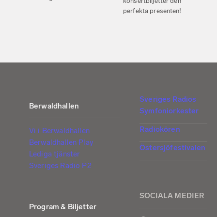
konsertbiljetter den
perfekta presenten!
Sveriges Radios
Berwaldhallen
Symfoniorkester
Radiokören
Vi i Berwaldhallen
Berwaldhallen Play
Östersjöfestivalen
Lediga tjänster
Sveriges Radio P2
SOCIALA MEDIER
Program & Biljetter