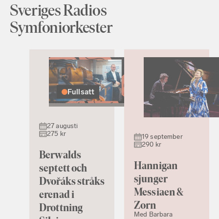
Sveriges Radios
Symfoniorkester
Fullsatt
27 augusti
275 kr
19 september
290 kr
Berwalds
Hannigan
septett och
sjunger
Dvořáks stråks
Messiaen &
erenad i
Zorn
Drottning
Med Barbara