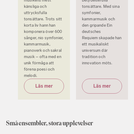
musikens mest
betydelsefulla
känsliga och
tonsättare. Med sina
uttrycksfulla
symfonier,
tonsättare. Trots sitt
kammarmusik och
korta liv hann han
den gripande Ein
komponera över 600
deutsches
sånger, nio symfonier,
Requiem skapade han
kammarmusik,
ett musikaliskt
pianoverk och sakral
universum där
musik – ofta med en
tradition och
unik förmåga att
innovation möts.
förena poesi och
melodi.
Läs mer
Läs mer
Små ensembler, stora upplevelser