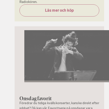
Radiokören.
Läs mer och köp
Onsdag favorit
Föredrar du tidiga kvällskonserter, kanske direkt efter
jobbet? Då kan vår Favoritserie på onsdagar vara