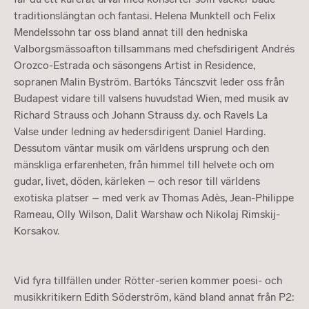
traditionslängtan och fantasi. Helena Munktell och Felix
Mendelssohn tar oss bland annat till den hedniska
Valborgsmässoafton tillsammans med chefsdirigent Andrés
Orozco-Estrada och säsongens Artist in Residence,
sopranen Malin Byström. Bartóks Táncszvit leder oss från
Budapest vidare till valsens huvudstad Wien, med musik av
Richard Strauss och Johann Strauss d.y. och Ravels La
Valse under ledning av hedersdirigent Daniel Harding.
Dessutom väntar musik om världens ursprung och den
mänskliga erfarenheten, från himmel till helvete och om
gudar, livet, döden, kärleken – och resor till världens
exotiska platser – med verk av Thomas Adès, Jean-Philippe
Rameau, Olly Wilson, Dalit Warshaw och Nikolaj Rimskij-
Korsakov.
Vid fyra tillfällen under Rötter-serien kommer poesi- och
musikkritikern Edith Söderström, känd bland annat från P2: