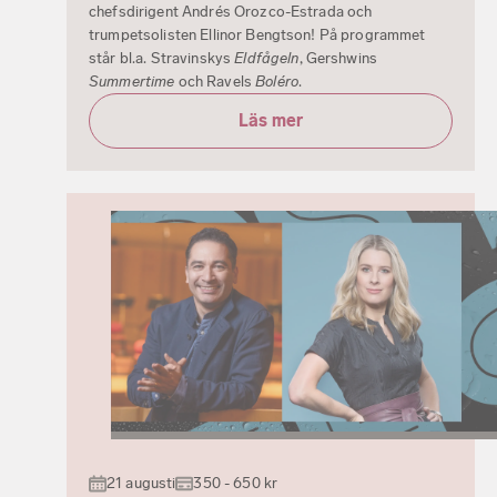
chefsdirigent Andrés Orozco-Estrada och
trumpetsolisten Ellinor Bengtson! På programmet
står bl.a. Stravinskys
Eldfågeln
, Gershwins
Summertime
och Ravels
Boléro
.
Läs mer
21 augusti
350 - 650 kr