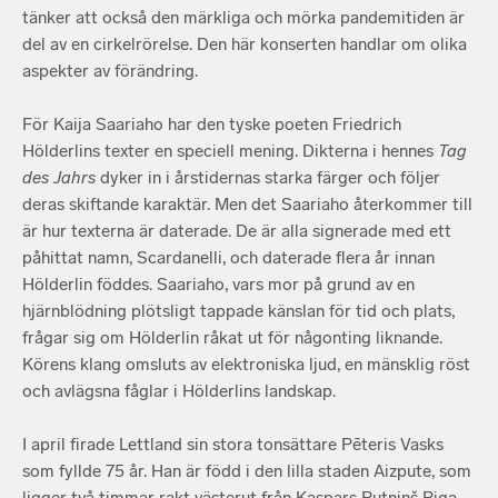
tänker att också den märkliga och mörka pandemitiden är
del av en cirkelrörelse. Den här konserten handlar om olika
aspekter av förändring.
För Kaija Saariaho har den tyske poeten Friedrich
Hölderlins texter en speciell mening. Dikterna i hennes
Tag
des Jahrs
dyker in i årstidernas starka färger och följer
deras skiftande karaktär. Men det Saariaho återkommer till
är hur texterna är daterade. De är alla signerade med ett
påhittat namn, Scardanelli, och daterade flera år innan
Hölderlin föddes. Saariaho, vars mor på grund av en
hjärnblödning plötsligt tappade känslan för tid och plats,
frågar sig om Hölderlin råkat ut för någonting liknande.
Körens klang omsluts av elektroniska ljud, en mänsklig röst
och avlägsna fåglar i Hölderlins landskap.
I april firade Lettland sin stora tonsättare Pēteris Vasks
som fyllde 75 år. Han är född i den lilla staden Aizpute, som
ligger två timmar rakt västerut från Kaspars Putniņš Riga