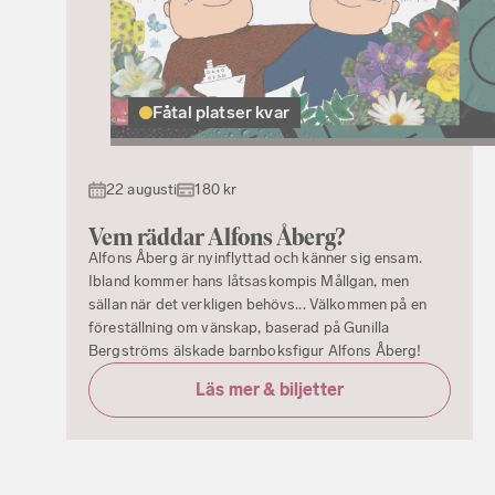
Fåtal platser kvar
22 augusti
180 kr
Vem räddar Alfons Åberg?
Alfons Åberg är nyinflyttad och känner sig ensam.
Ibland kommer hans låtsaskompis Mållgan, men
sällan när det verkligen behövs... Välkommen på en
föreställning om vänskap, baserad på Gunilla
Bergströms älskade barnboksfigur Alfons Åberg!
Läs mer & biljetter