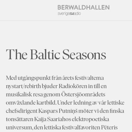
The Baltic Seasons
Med utgångspunkt från årets festivaltema
nystart/rebirth bjuder Radiokören in till en
musikalisk resa genom Östersjöområdets
omväxlande kartbild. Under ledning av vår lettiske
chefsdirigent Kaspars Putniņš möter vi den finska
tonsättaren Kaija Saariahos elektropoetiska
universum, den lettiska festivalfavoriten Pēteris