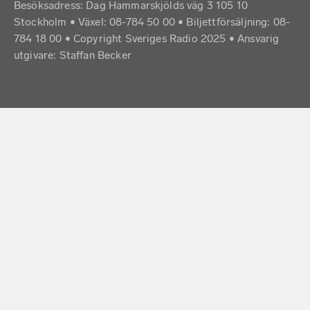
Besöksadress: Dag Hammarskjölds väg 3 105 10
Stockholm • Växel: 08-784 50 00 • Biljettförsäljning: 08-
784 18 00 • Copyright Sveriges Radio 2025 •
Ansvarig
utgivare: Staffan Becker