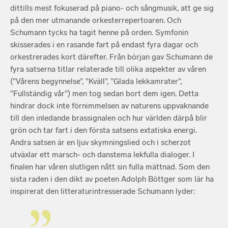
dittills mest fokuserad på piano- och sångmusik, att ge sig
på den mer utmanande orkesterrepertoaren. Och
Schumann tycks ha tagit henne på orden. Symfonin
skisserades i en rasande fart på endast fyra dagar och
orkestrerades kort därefter. Från början gav Schumann de
fyra satserna titlar relaterade till olika aspekter av våren
(”Vårens begynnelse”, ”Kväll”, ”Glada lekkamrater”,
”Fullständig vår”) men tog sedan bort dem igen. Detta
hindrar dock inte förnimmelsen av naturens uppvaknande
till den inledande brassignalen och hur världen därpå blir
grön och tar fart i den första satsens extatiska energi.
Andra satsen är en ljuv skymningslied och i scherzot
utväxlar ett marsch- och danstema lekfulla dialoger. I
finalen har våren slutligen nått sin fulla mättnad. Som den
sista raden i den dikt av poeten Adolph Böttger som lär ha
inspirerat den litteraturintresserade Schumann lyder: