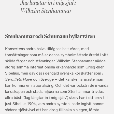
Jag längtar in i mig själv. –
Wilhelm Stenhammar
Stenhammar och Schumann hyllar våren
Konsertens andra halva tillägnas helt våren, med
tonsättningar som målar denna symbolmättade årstid i vitt
skilda färger och stämningar. Wilhelm Stenhammar nådde
aldrig samma internationella erkännande som Grieg eller
Sibelius, men gav oss i gengäld svenska körskatter som
I
Seraillets Have
och
Sverige
– det kanske närmaste man
kan komma en nationalsång. Och det var också i de invanda
landskapen och stadsmiljöerna som Stenhammar trivdes
allra bäst: ”Jag längtar in i mig själv”, skrev han i ett brev till
just Sibelius 1904, vars andra symfoni hade ingivit honom
sådana självtvivel att han drog tillbaka sin egen, första