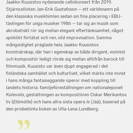
Jaakko Kuusistos nydanande cellokonsert från 2019.
Stjärncellisten Jan-Erik Gustafsson – ett världsnamn på
den klassiska musikhimlen sedan sin fina placering i EBU-
tävlingen för unga musiker 1986 – tar sig an musik som
akrobatiskt rör sig mellan elegant eftertänksamhet, något
spöklikt förtätat och ren, vild improvisation. Samma
mångsidighet präglade hela Jaakko Kuusistos
konstnärskap, där han i egenskap av både dirigent, violinist
och kompositör ledigt rörde sig mellan alltifrån barock till
filmmusik. Kuusisto var även djupt engagerad i det
finländska samhället och kulturlivet, vilket märks inte minst
i hans många fantasieggande operor med koppling till
landets historia: familjeföreställningen om nationaleposet
Kalevala
, gestaltningen av kompositören Oskar Merikantos
liv (
Elämälle
) och hans allra sista opera
Is
(Jää), baserad på
den prisbelönta boken av Ulla-Lena Lundberg.