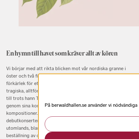
En hymn till havet som kräver allt av kören
Vi börjar med att rikta blicken mot vår nordiska granne i
öster och två finländska tonsättare som får sägas ha en
förkärlek för ett mörkare, mer svårmodigt tonspråk. Sin
tragiska, alltför tidiga död i slutet av Finska inbördeskriget
till trots hann Toivo Kuula göra ett betydande avtryck
På berwaldhallen.se använder vi nödvändiga k
genom sina komplexa men samtidigt känslofyllda
kompositioner. Efter den uppmärksammade
debutkonserten i Helsingfors 1908 styrde han kosan
utomlands, bland annat till Italien, där han fick en
beställning av dirigenten Klemetti på ett större polyfoniskt