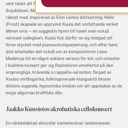
verk tänkt att framföras vid kören Suomen Laulus 10-
årsjubileum. Men resultatet blev inte alls vad Klemetti hade
räknat med. Inspirerad av Eino Leinos diktsamling
Hella
(Frost) skapade en upprymd Kuula det omfattande verket
Meren virsi
– en suggestiv hymn till havet men också
närmast osångbart. Kuula fick därför se sig nödgad att
förse stycket med pianoackompanjemang, och efter hans
död arbetades det också om av kompositören Leevi
Madetoja till en något enklare version för kör och orkester.
I kvällens konsert ger sig Radiokören emellertid på den
ursprungliga, krävande a cappella-varianten, färgad av
Kuulas omfångsrika, folkinspirerade klangvärld liksom
diktens sugande, hypnotiska önskan om att uppslukas av de
eviga vågornas kraftfulla dån.
Jaakko Kuusistos akrobatiska cellokonsert
En närbesläktad atmosfär kännetecknar landsmannen