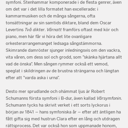
symfoni. Stenhammar komponerade i de flesta genrer, även
om det var i det lilla formatet han excellerade: i
kammarmusiken och de många sångerna, ofta
tonsättningar av sin samtids diktare, bland dem Oscar
Levertins
Två dikter
.
Vårnatt
framförs oftast med kör och
piano, men här får vi höra det lite ovanligare
orkesterarrangemanget ledsaga sångstämmorna.
Skimrande damröster sjunger inledningsvis om den vackra,
vita våren, om dess sol och grodd, som ”skänka hjärtana allt
vad de önska”. Men sången rymmer också ett vemod,
speglat i skildringen av de brustna strängarna och längtan
efter att ”varda aska i urna”.
Desto mer sprudlande och ohämmat ljus är Robert
Schumanns första symfoni i B-dur, även kallad
Vårsymfonin
.
Schumann tycks ha skrivit verket i ett sorts lyckorus i
början av 1841 – hans symfoniska år – efter att äntligen ha
fått gifta sig med hustrun Clara efter en lång och utdragen
rättsprocess. Det var också hon som uppmanade honom,