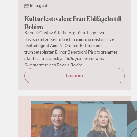
16 augusti
Kulturfestivalen: Från Eldfågeln till
Boléro
Kom till Gustav Adolfs torg för att uppleva
Radiosymfonikerna live tillsammans med sin nye
chefsdirigent Andrés Orozco-Estrada och
trumpetsolisten Ellinor Bengtson! På programmet
står bl.a. Stravinskys
Eldfågeln
, Gershwins
Summertime
och Ravels
Boléro
.
Läs mer