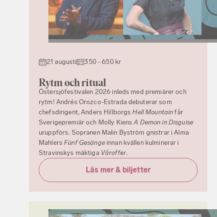
21 augusti
350 - 650 kr
Rytm och ritual
Östersjöfestivalen 2026 inleds med premiärer och
rytm! Andrés Orozco-Estrada debuterar som
chefsdirigent, Anders Hillborgs
Hell Mountain
får
Sverigepremiär och Molly Kiens
A Demon in Disguise
uruppförs. Sopranen Malin Byström gnistrar i Alma
Mahlers
Fünf Gesänge
innan kvällen kulminerar i
Stravinskys mäktiga
Våroffer
.
Läs mer & biljetter