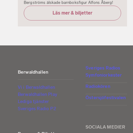
Bergströms älskade barnboksfigur Alfons Åberg!
Läs mer & biljetter
Sveriges Radios
Berwaldhallen
Symfoniorkester
Radiokören
Vi i Berwaldhallen
Berwaldhallen Play
Östersjöfestivalen
Lediga tjänster
Sveriges Radio P2
SOCIALA MEDIER