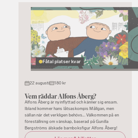
Fåtal platser kvar
22 augusti
180 kr
Vem räddar Alfons Åberg?
Alfons Åberg är nyinflyttad och känner sig ensam.
Ibland kommer hans låtsaskompis Mållgan, men
sällan när det verkligen behövs... Välkommen på en
föreställning om vänskap, baserad på Gunilla
Bergströms älskade barnboksfigur Alfons Åberg!