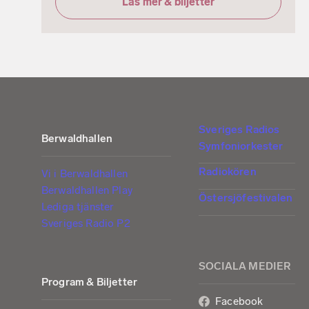
Läs mer & biljetter
Sveriges Radios
Berwaldhallen
Symfoniorkester
Radiokören
Vi i Berwaldhallen
Berwaldhallen Play
Östersjöfestivalen
Lediga tjänster
Sveriges Radio P2
SOCIALA MEDIER
Program & Biljetter
Facebook