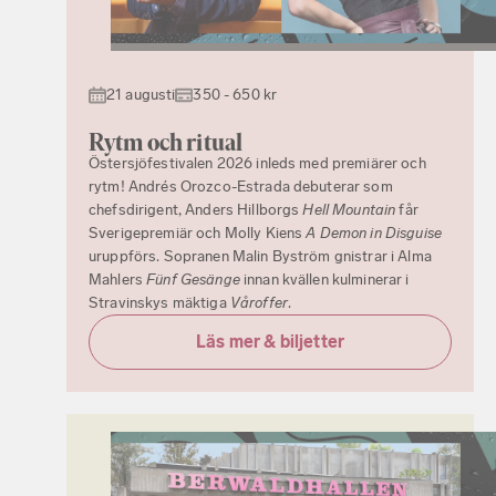
21 augusti
350 - 650 kr
Rytm och ritual
Östersjöfestivalen 2026 inleds med premiärer och
rytm! Andrés Orozco-Estrada debuterar som
chefsdirigent, Anders Hillborgs
Hell Mountain
får
Sverigepremiär och Molly Kiens
A Demon in Disguise
uruppförs. Sopranen Malin Byström gnistrar i Alma
Mahlers
Fünf Gesänge
innan kvällen kulminerar i
Stravinskys mäktiga
Våroffer
.
Läs mer & biljetter