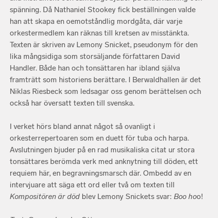
spänning. Då Nathaniel Stookey fick beställningen valde
han att skapa en oemotståndlig mordgåta, där varje
orkestermedlem kan räknas till kretsen av misstänkta.
Texten är skriven av Lemony Snicket, pseudonym för den
lika mångsidiga som storsäljande författaren David
Handler. Både han och tonsättaren har ibland själva
framträtt som historiens berättare. I Berwaldhallen är det
Niklas Riesbeck som ledsagar oss genom berättelsen och
också har översatt texten till svenska.
I verket hörs bland annat något så ovanligt i
orkesterrepertoaren som en duett för tuba och harpa.
Avslutningen bjuder på en rad musikaliska citat ur stora
tonsättares berömda verk med anknytning till döden, ett
requiem här, en begravningsmarsch där. Ombedd av en
intervjuare att säga ett ord eller två om texten till
Kompositören är död
blev Lemony Snickets svar:
Boo ho
o!