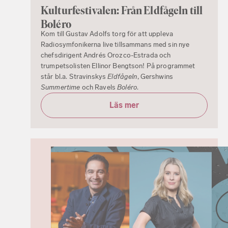
Kulturfestivalen: Från Eldfågeln till
Boléro
Kom till Gustav Adolfs torg för att uppleva
Radiosymfonikerna live tillsammans med sin nye
chefsdirigent Andrés Orozco-Estrada och
trumpetsolisten Ellinor Bengtson! På programmet
står bl.a. Stravinskys
Eldfågeln
, Gershwins
Summertime
och Ravels
Boléro
.
Läs mer