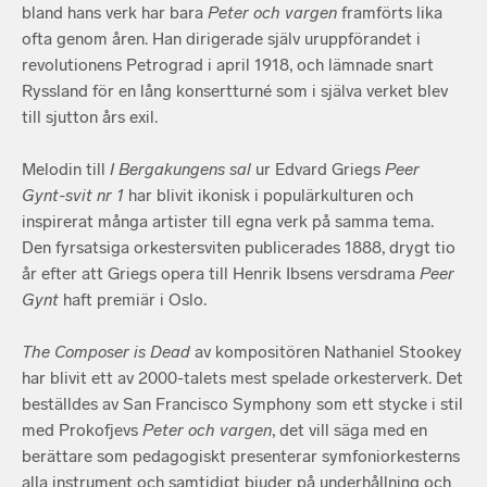
bland hans verk har bara
Peter och vargen
framförts lika
ofta genom åren. Han dirigerade själv uruppförandet i
revolutionens Petrograd i april 1918, och lämnade snart
Ryssland för en lång konsertturné som i själva verket blev
till sjutton års exil.
Melodin till
I Bergakungens sal
ur Edvard Griegs
Peer
Gynt-svit nr 1
har blivit ikonisk i populärkulturen och
inspirerat många artister till egna verk på samma tema.
Den fyrsatsiga orkestersviten publicerades 1888, drygt tio
år efter att Griegs opera till Henrik Ibsens versdrama
Peer
Gynt
haft premiär i Oslo.
The Composer is Dead
av kompositören Nathaniel Stookey
har blivit ett av 2000-talets mest spelade orkesterverk. Det
beställdes av San Francisco Symphony som ett stycke i stil
med Prokofjevs
Peter och vargen
, det vill säga med en
berättare som pedagogiskt presenterar symfoniorkesterns
alla instrument och samtidigt bjuder på underhållning och