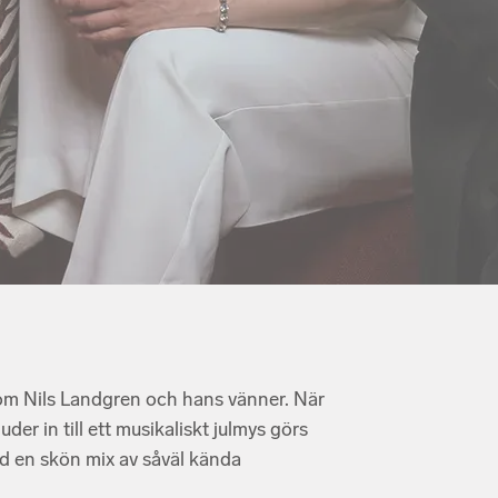
som Nils Landgren och hans vänner. När
er in till ett musikaliskt julmys görs
ed en skön mix av såväl kända