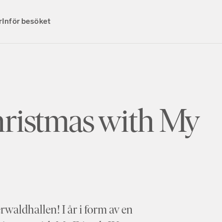
r
Inför besöket
hristmas with My
waldhallen! I år i form av en