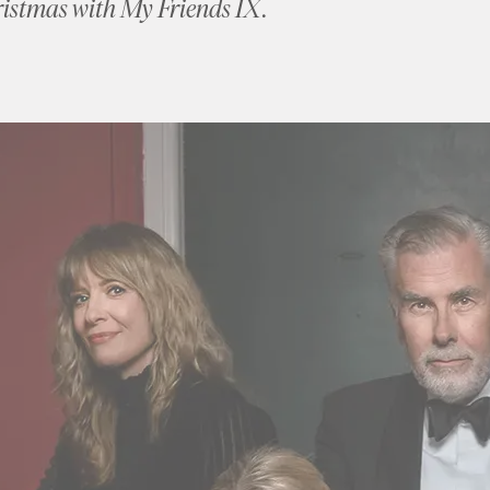
istmas with My Friends IX
.