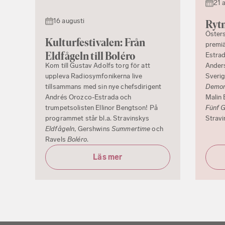
21 
16 augusti
Rytm
Östers
Kulturfestivalen: Från
premiä
Eldfågeln till Boléro
Estrad
Ander
Kom till Gustav Adolfs torg för att
Sverig
uppleva Radiosymfonikerna live
Demon 
tillsammans med sin nye chefsdirigent
Malin 
Andrés Orozco-Estrada och
Fünf 
trumpetsolisten Ellinor Bengtson! På
Strav
programmet står bl.a. Stravinskys
Eldfågeln
, Gershwins
Summertime
och
Ravels
Boléro
.
Läs mer