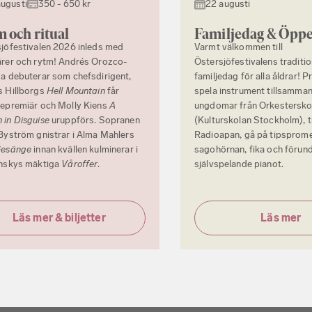
augusti
350 - 650 kr
22 augusti
 och ritual
Familjedag & Öppe
jöfestivalen 2026 inleds med
Varmt välkommen till
rer och rytm! Andrés Orozco-
Östersjöfestivalens traditi
a debuterar som chefsdirigent,
familjedag för alla åldrar! P
s Hillborgs
Hell Mountain
får
spela instrument tillsamma
epremiär och Molly Kiens
A
ungdomar från Orkestersko
in Disguise
uruppförs. Sopranen
(Kulturskolan Stockholm), t
Byström gnistrar i Alma Mahlers
Radioapan, gå på tipsprom
Gesänge
innan kvällen kulminerar i
sagohörnan, fika och förun
inskys mäktiga
Våroffer
.
självspelande pianot.
Läs mer & biljetter
Läs mer