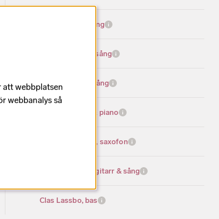
Sharon Dyall, sång
Jeanette Köhn, sång
Jessica Pilnäs, sång
r att webbplatsen
för webbanalys så
Ida Sand, sång & piano
Jonas Knutsson, saxofon
Johan Norberg, gitarr & sång
Clas Lassbo, bas