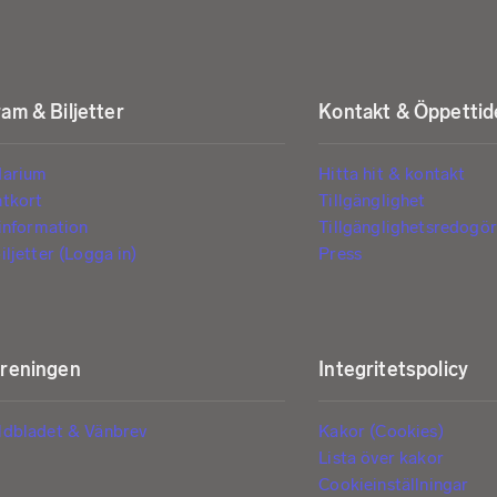
am & Biljetter
Kontakt & Öppettid
darium
Hitta hit & kontakt
ntkort
Tillgänglighet
tinformation
Tillgänglighetsredogör
iljetter (Logga in)
Press
öreningen
Integritetspolicy
ldbladet & Vänbrev
Kakor (Cookies)
Lista över kakor
Cookieinställningar