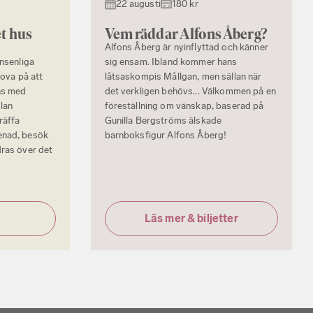
22 augusti
180 kr
t hus
Vem räddar Alfons Åberg?
Alfons Åberg är nyinflyttad och känner
onsenliga
sig ensam. Ibland kommer hans
rova på att
låtsaskompis Mållgan, men sällan när
ns med
det verkligen behövs... Välkommen på en
lan
föreställning om vänskap, baserad på
räffa
Gunilla Bergströms älskade
enad, besök
barnboksfigur Alfons Åberg!
dras över det
Läs mer & biljetter