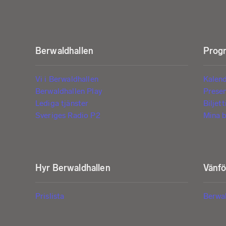
Berwaldhallen
Progr
Vi i Berwaldhallen
Kalen
Berwaldhallen Play
Prese
Lediga tjänster
Biljet
Sveriges Radio P2
Mina b
Hyr Berwaldhallen
Vänf
Prislista
Berwa