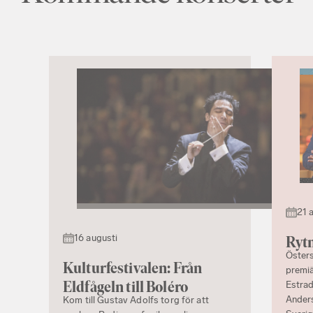
21 
16 augusti
Rytm
Östers
Kulturfestivalen: Från
premiä
Eldfågeln till Boléro
Estrad
Ander
Kom till Gustav Adolfs torg för att