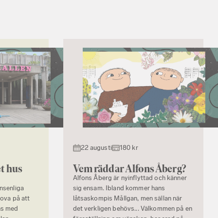
22 augusti
180 kr
t hus
Vem räddar Alfons Åberg?
Alfons Åberg är nyinflyttad och känner
onsenliga
sig ensam. Ibland kommer hans
rova på att
låtsaskompis Mållgan, men sällan när
ns med
det verkligen behövs... Välkommen på en