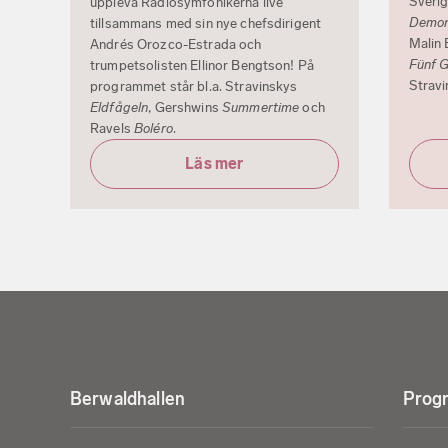
Sverig
uppleva Radiosymfonikerna live
Demon 
tillsammans med sin nye chefsdirigent
Malin 
Andrés Orozco-Estrada och
Fünf 
trumpetsolisten Ellinor Bengtson! På
Strav
programmet står bl.a. Stravinskys
Eldfågeln
, Gershwins
Summertime
och
Ravels
Boléro
.
Läs mer
Berwaldhallen
Progr