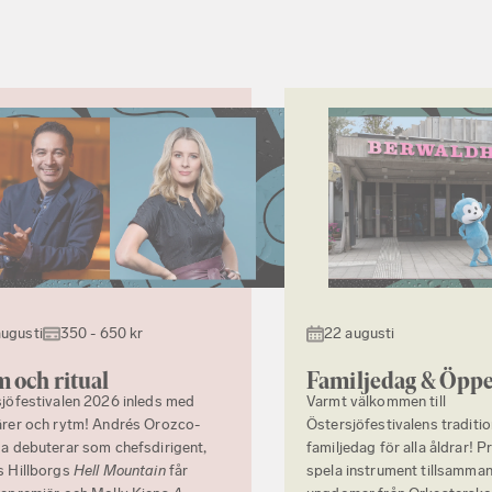
augusti
350 - 650 kr
22 augusti
 och ritual
Familjedag & Öppe
jöfestivalen 2026 inleds med
Varmt välkommen till
rer och rytm! Andrés Orozco-
Östersjöfestivalens traditi
a debuterar som chefsdirigent,
familjedag för alla åldrar! P
s Hillborgs
Hell Mountain
får
spela instrument tillsamma