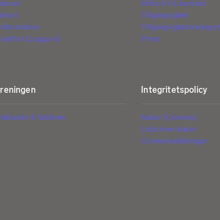
darium
Hitta hit & kontakt
ntkort
Tillgänglighet
tinformation
Tillgänglighetsredogör
iljetter (Logga in)
Press
öreningen
Integritetspolicy
ldbladet & Vänbrev
Kakor (Cookies)
Lista över kakor
Cookieinställningar