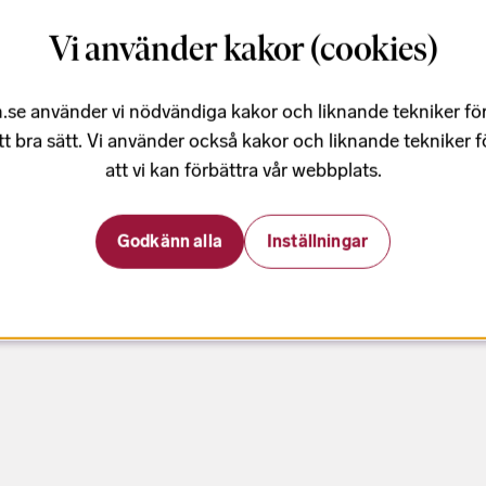
hallen där några av mina låtar kläs i
Vi använder kakor (cookies)
 ståt blir det en oförglömlig afton.
.se använder vi nödvändiga kakor och liknande tekniker fö
tt bra sätt. Vi använder också kakor och liknande tekniker 
att vi kan förbättra vår webbplats.
Godkänn alla
Inställningar