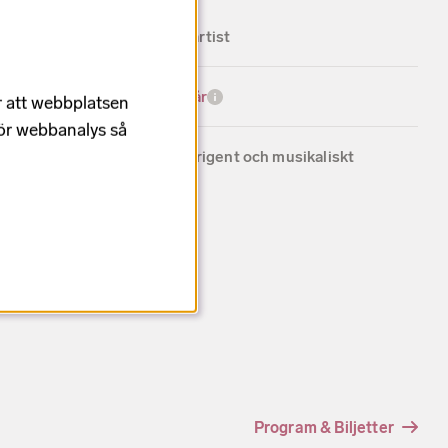
Magnus Uggla, artist
Arméns Musikkår
r att webbplatsen
för webbanalys så
Joakim Hallin, dirigent och musikaliskt
ansvarig
Program & Biljetter