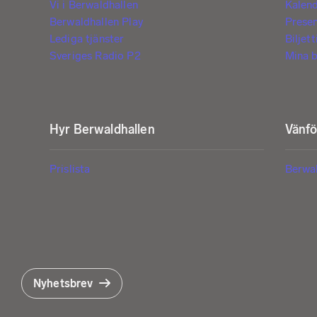
Vi i Berwaldhallen
Kalen
Berwaldhallen Play
Prese
Lediga tjänster
Biljet
Sveriges Radio P2
Mina b
Hyr Berwaldhallen
Vänf
Prislista
Berwa
Nyhetsbrev