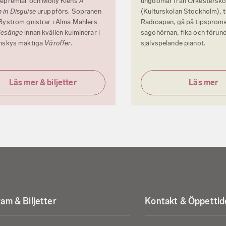
epremiär och Molly Kiens
A
ungdomar från Orkestersko
in Disguise
uruppförs. Sopranen
(Kulturskolan Stockholm), t
Byström gnistrar i Alma Mahlers
Radioapan, gå på tipsprom
Gesänge
innan kvällen kulminerar i
sagohörnan, fika och förun
inskys mäktiga
Våroffer
.
självspelande pianot.
Läs mer & biljetter
Läs mer
am & Biljetter
Kontakt & Öppettid