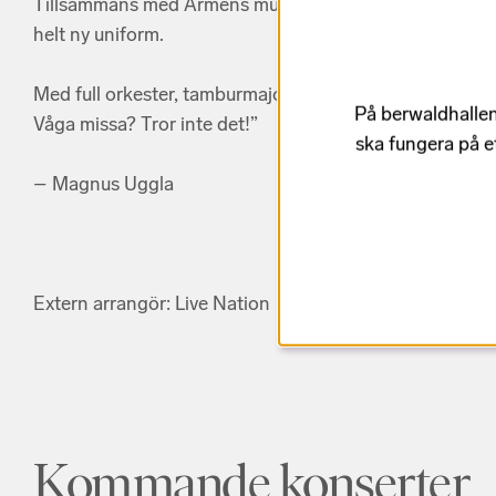
Tillsammans med Arméns musikkår skall jag inta Berwald
helt ny uniform.
Med full orkester, tamburmajor och rejält med pompa och
På berwaldhallen
Våga missa? Tror inte det!”
ska fungera på e
– Magnus Uggla
Extern arrangör: Live Nation
Kommande konserter