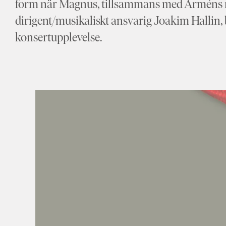
form när Magnus, tillsammans med Arméns 
dirigent/musikaliskt ansvarig Joakim Hallin, b
konsertupplevelse.