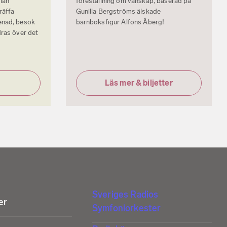
lan
föreställning om vänskap, baserad på
räffa
Gunilla Bergströms älskade
enad, besök
barnboksfigur Alfons Åberg!
dras över det
Läs mer & biljetter
Sveriges Radios
er
Symfoniorkester