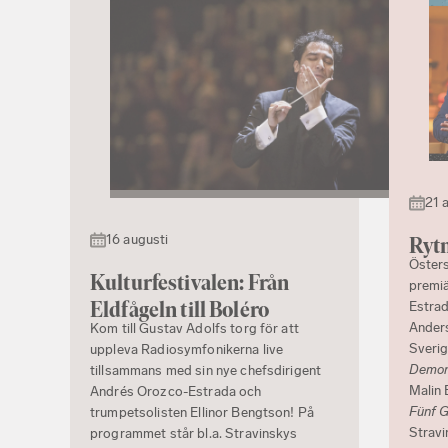
21 
16 augusti
Rytm
Östers
Kulturfestivalen: Från
premiä
Eldfågeln till Boléro
Estrad
Ander
Kom till Gustav Adolfs torg för att
Sverig
uppleva Radiosymfonikerna live
Demon 
tillsammans med sin nye chefsdirigent
Malin 
Andrés Orozco-Estrada och
Fünf 
trumpetsolisten Ellinor Bengtson! På
Strav
programmet står bl.a. Stravinskys