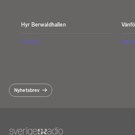
Hyr Berwaldhallen
Vänf
Prislista
Berwa
Nyhetsbrev