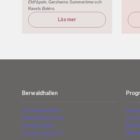
Eldfågeln
, Gershwins
Summertime
och
Ravels
Boléro
.
Läs mer
Berwaldhallen
Progr
Vi i Berwaldhallen
Kalen
Berwaldhallen Play
Prese
Lediga tjänster
Biljet
Sveriges Radio P2
Mina b