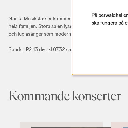
På berwaldhallen
Nacka Musikklasser kommer till Berwaldhallen och bjuder
ska fungera på e
hela familjen. Stora salen lyses upp av stearinljus och 
och luciasånger som moderna favoriter.
Sänds i P2 13 dec kl 07.32 samt kl 21.00.
Kommande konserter