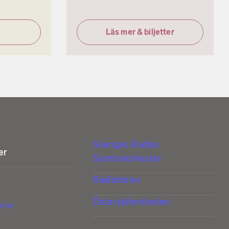
Läs mer & biljetter
Sveriges Radios
er
Symfoniorkester
Radiokören
Östersjöfestivalen
else