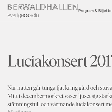
Program & Biljette
Luciakonsert 201
När natten går tunga fjät kring gård och stuv
Mitt i decembermörkret växer ljuset sig star
stämningsfull och värmande luciakonsert me