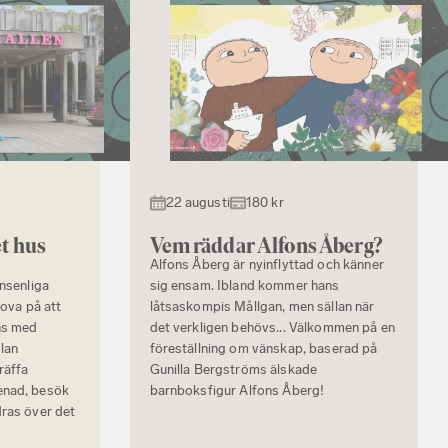
22 augusti
180 kr
t hus
Vem räddar Alfons Åberg?
Alfons Åberg är nyinflyttad och känner
onsenliga
sig ensam. Ibland kommer hans
rova på att
låtsaskompis Mållgan, men sällan när
ns med
det verkligen behövs... Välkommen på en
lan
föreställning om vänskap, baserad på
räffa
Gunilla Bergströms älskade
enad, besök
barnboksfigur Alfons Åberg!
dras över det