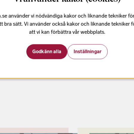
.se använder vi nödvändiga kakor och liknande tekniker fö
 på ett traditionsenligt luciatåg för
tt bra sätt. Vi använder också kakor och liknande tekniker 
sångglädje med såväl klassiska advents-
att vi kan förbättra vår webbplats.
Godkänn alla
Inställningar