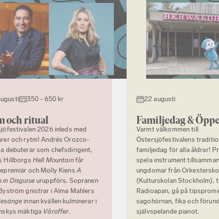
augusti
350 - 650 kr
22 augusti
 och ritual
Familjedag & Öppe
jöfestivalen 2026 inleds med
Varmt välkommen till
rer och rytm! Andrés Orozco-
Östersjöfestivalens traditi
a debuterar som chefsdirigent,
familjedag för alla åldrar! P
s Hillborgs
Hell Mountain
får
spela instrument tillsamma
epremiär och Molly Kiens
A
ungdomar från Orkestersko
in Disguise
uruppförs. Sopranen
(Kulturskolan Stockholm), t
Byström gnistrar i Alma Mahlers
Radioapan, gå på tipsprom
Gesänge
innan kvällen kulminerar i
sagohörnan, fika och förun
inskys mäktiga
Våroffer
.
självspelande pianot.