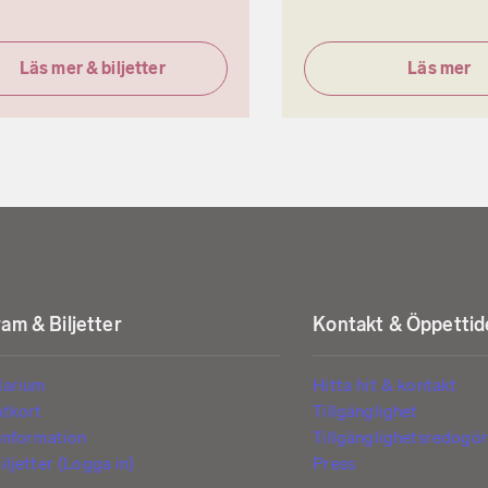
Läs mer & biljetter
Läs mer
am & Biljetter
Kontakt & Öppettid
darium
Hitta hit & kontakt
ntkort
Tillgänglighet
tinformation
Tillgänglighetsredogör
iljetter (Logga in)
Press