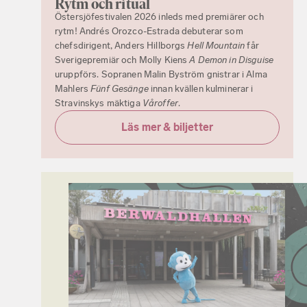
Rytm och ritual
Östersjöfestivalen 2026 inleds med premiärer och
rytm! Andrés Orozco-Estrada debuterar som
chefsdirigent, Anders Hillborgs
Hell Mountain
får
Sverigepremiär och Molly Kiens
A Demon in Disguise
uruppförs. Sopranen Malin Byström gnistrar i Alma
Mahlers
Fünf Gesänge
innan kvällen kulminerar i
Stravinskys mäktiga
Våroffer
.
Läs mer & biljetter