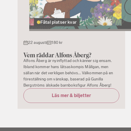
Fåtal platser kvar
22 augusti
180 kr
Vem räddar Alfons Åberg?
Alfons Åberg är nyinflyttad och känner sig ensam.
Ibland kommer hans låtsaskompis Mållgan, men
sällan när det verkligen behövs... Välkommen på en
föreställning om vänskap, baserad på Gunilla
Bergströms älskade barnboksfigur Alfons Åberg!
Läs mer & biljetter