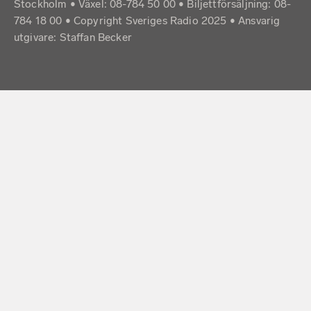
Stockholm • Växel: 08-784 50 00 • Biljettförsäljning: 08-
784 18 00 • Copyright Sveriges Radio 2025 •
Ansvarig
utgivare: Staffan Becker