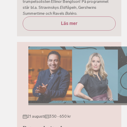
trumpetsolisten Ellinor Bengtson! På programmet
står bl.a. Stravinskys
Eldfågeln
, Gershwins
Summertime
och Ravels
Boléro
.
Läs mer
21 augusti
350 - 650 kr