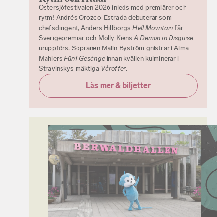
Östersjöfestivalen 2026 inleds med premiärer och
rytm! Andrés Orozco-Estrada debuterar som
chefsdirigent, Anders Hillborgs
Hell Mountain
får
Sverigepremiär och Molly Kiens
A Demon in Disguise
uruppförs. Sopranen Malin Byström gnistrar i Alma
Mahlers
Fünf Gesänge
innan kvällen kulminerar i
Stravinskys mäktiga
Våroffer
.
Läs mer & biljetter