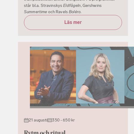
står bl.a. Stravinskys
Eldfågeln
, Gershwins
Summertime
och Ravels
Boléro
.
Läs mer
21 augusti
350 - 650 kr
Rytm och ritual