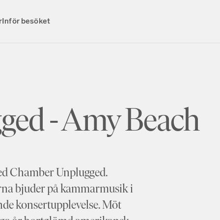
r
Inför besöket
ged - Amy Beach
ed Chamber Unplugged.
rna bjuder på kammarmusik i
nde konsertupplevelse. Möt