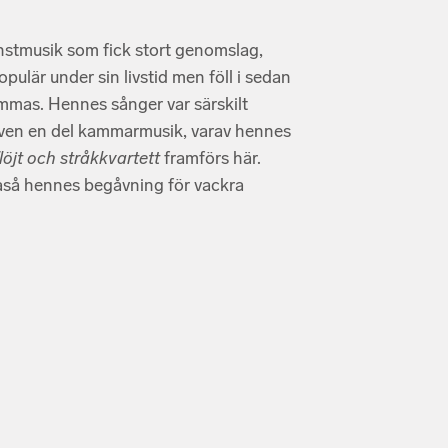
nstmusik som fick stort genomslag,
ulär under sin livstid men föll i sedan
ammas. Hennes sånger var särskilt
även en del kammarmusik, varav hennes
löjt och stråkkvartett
framförs här.
kaså hennes begåvning för vackra