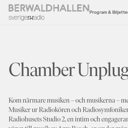
Program & Biljette
Chamber Unplug
Kom närmare musiken – och musikerna – m
Musiker ur Radiokören och Radiosymfonike
Radiohusets Studio 2, en intim och engagera