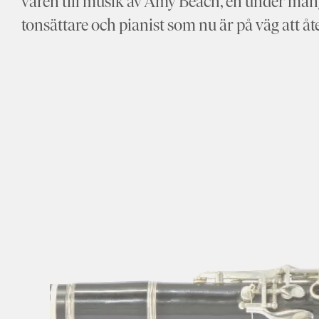
våren till musik av Amy Beach, en under må
tonsättare och pianist som nu är på väg att å