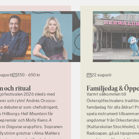
augusti
350 - 650 kr
22 augusti
 och ritual
Familjedag & Öppe
jöfestivalen 2026 inleds med
Varmt välkommen till
rer och rytm! Andrés Orozco-
Östersjöfestivalens traditi
a debuterar som chefsdirigent,
familjedag för alla åldrar! P
s Hillborgs
Hell Mountain
får
spela instrument tillsamma
epremiär och Molly Kiens
A
ungdomar från Orkestersko
in Disguise
uruppförs. Sopranen
(Kulturskolan Stockholm), t
Byström gnistrar i Alma Mahlers
Radioapan, gå på tipsprom