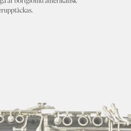
nga år bortglömd amerikansk
terupptäckas.