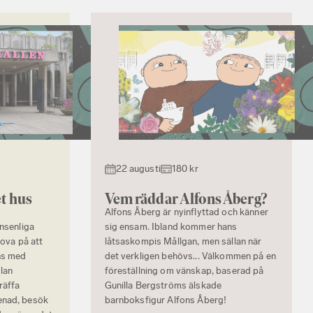
22 augusti
180 kr
t hus
Vem räddar Alfons Åberg?
Alfons Åberg är nyinflyttad och känner
onsenliga
sig ensam. Ibland kommer hans
rova på att
låtsaskompis Mållgan, men sällan när
ns med
det verkligen behövs... Välkommen på en
lan
föreställning om vänskap, baserad på
räffa
Gunilla Bergströms älskade
enad, besök
barnboksfigur Alfons Åberg!