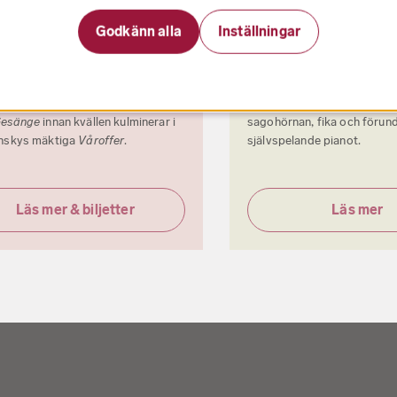
rer och rytm! Andrés Orozco-
Östersjöfestivalens traditi
a debuterar som chefsdirigent,
familjedag för alla åldrar! P
Godkänn alla
Inställningar
s Hillborgs
Hell Mountain
får
spela instrument tillsamma
epremiär och Molly Kiens
A
ungdomar från Orkestersko
in Disguise
uruppförs. Sopranen
(Kulturskolan Stockholm), t
Byström gnistrar i Alma Mahlers
Radioapan, gå på tipsprom
Gesänge
innan kvällen kulminerar i
sagohörnan, fika och förun
inskys mäktiga
Våroffer
.
självspelande pianot.
Läs mer & biljetter
Läs mer