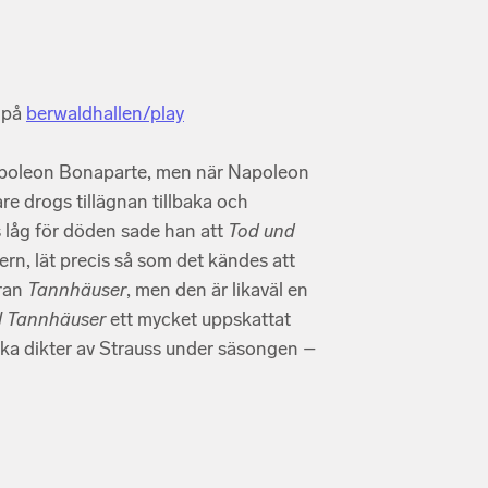
d på
berwaldhallen/play
apoleon Bonaparte, men när Napoleon
are drogs tillägnan tillbaka och
s låg för döden sade han att
Tod und
ern, lät precis så som det kändes att
eran
Tannhäuser
, men den är likaväl en
ll Tannhäuser
ett mycket uppskattat
ka dikter av Strauss under säsongen –