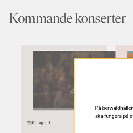
Kommande konserter
På berwaldhallen
21 
ska fungera på e
16 augusti
Rytm
Östers