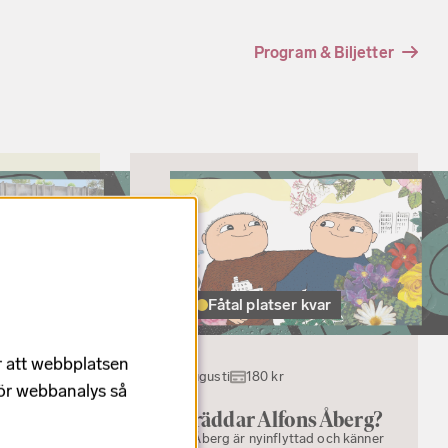
Program & Biljetter
Fåtal platser kvar
r att webbplatsen
22 augusti
180 kr
för webbanalys så
t hus
Vem räddar Alfons Åberg?
Alfons Åberg är nyinflyttad och känner