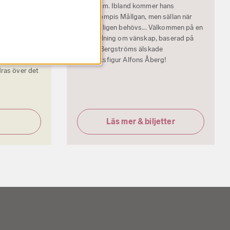
onsenliga
sig ensam. Ibland kommer hans
rova på att
låtsaskompis Mållgan, men sällan när
ns med
det verkligen behövs... Välkommen på en
lan
föreställning om vänskap, baserad på
räffa
Gunilla Bergströms älskade
enad, besök
barnboksfigur Alfons Åberg!
dras över det
Läs mer & biljetter