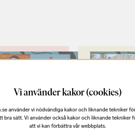
Vi använder kakor (cookies)
.se använder vi nödvändiga kakor och liknande tekniker fö
augusti
350 - 650 kr
22 augusti
tt bra sätt. Vi använder också kakor och liknande tekniker 
att vi kan förbättra vår webbplats.
 och ritual
Familjedag & Öppe
jöfestivalen 2026 inleds med
Varmt välkommen till