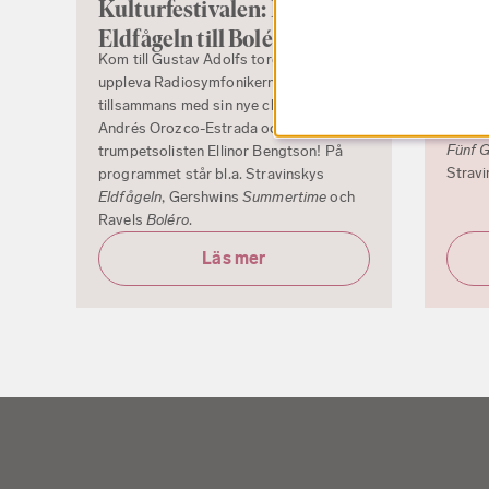
Kulturfestivalen: Från
premiä
Eldfågeln till Boléro
Estrad
Ander
Kom till Gustav Adolfs torg för att
Sverig
uppleva Radiosymfonikerna live
Demon 
tillsammans med sin nye chefsdirigent
Malin 
Andrés Orozco-Estrada och
Fünf 
trumpetsolisten Ellinor Bengtson! På
Strav
programmet står bl.a. Stravinskys
Eldfågeln
, Gershwins
Summertime
och
Ravels
Boléro
.
Läs mer