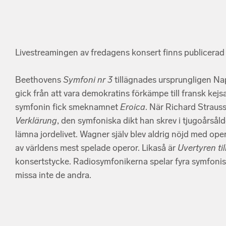
Livestreamingen av fredagens konsert finns publicera
Beethovens
Symfoni nr 3
tillägnades ursprungligen N
gick från att vara demokratins förkämpe till fransk kejs
symfonin fick smeknamnet
Eroica
. När Richard Straus
Verklärung
, den symfoniska dikt han skrev i tjugoårsåld
lämna jordelivet. Wagner själv blev aldrig nöjd med op
av världens mest spelade operor. Likaså är
Uvertyren ti
konsertstycke. Radiosymfonikerna spelar fyra symfonis
missa inte de andra.