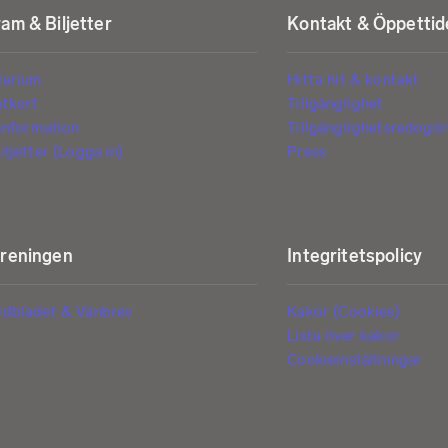
am & Biljetter
Kontakt & Öppettid
darium
Hitta hit & kontakt
ntkort
Tillgänglighet
tinformation
Tillgänglighetsredogör
iljetter (Logga in)
Press
öreningen
Integritetspolicy
ldbladet & Vänbrev
Kakor (Cookies)
Lista över kakor
Cookieinställningar