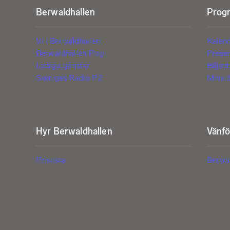
Berwaldhallen
Progr
Vi i Berwaldhallen
Kalen
Berwaldhallen Play
Prese
Lediga tjänster
Biljet
Sveriges Radio P2
Mina b
Hyr Berwaldhallen
Vänf
Prislista
Berwa