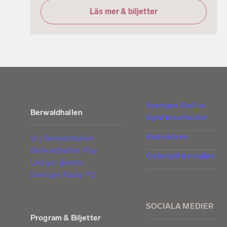
Läs mer & biljetter
Sveriges Radios
Berwaldhallen
Symfoniorkester
Radiokören
Vi i Berwaldhallen
Berwaldhallen Play
Östersjöfestivalen
Lediga tjänster
Sveriges Radio P2
SOCIALA MEDIER
Program & Biljetter