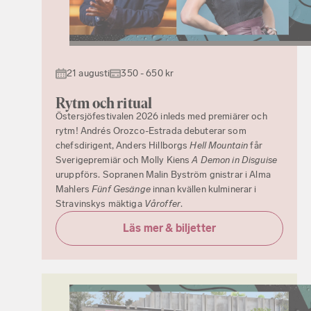
21 augusti
350 - 650 kr
Rytm och ritual
Östersjöfestivalen 2026 inleds med premiärer och
rytm! Andrés Orozco-Estrada debuterar som
chefsdirigent, Anders Hillborgs
Hell Mountain
får
Sverigepremiär och Molly Kiens
A Demon in Disguise
uruppförs. Sopranen Malin Byström gnistrar i Alma
Mahlers
Fünf Gesänge
innan kvällen kulminerar i
Stravinskys mäktiga
Våroffer
.
Läs mer & biljetter