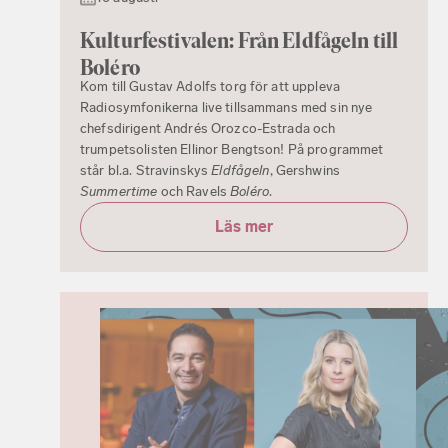
Kulturfestivalen: Från Eldfågeln till
Boléro
Kom till Gustav Adolfs torg för att uppleva
Radiosymfonikerna live tillsammans med sin nye
chefsdirigent Andrés Orozco-Estrada och
trumpetsolisten Ellinor Bengtson! På programmet
står bl.a. Stravinskys
Eldfågeln
, Gershwins
Summertime
och Ravels
Boléro
.
Läs mer