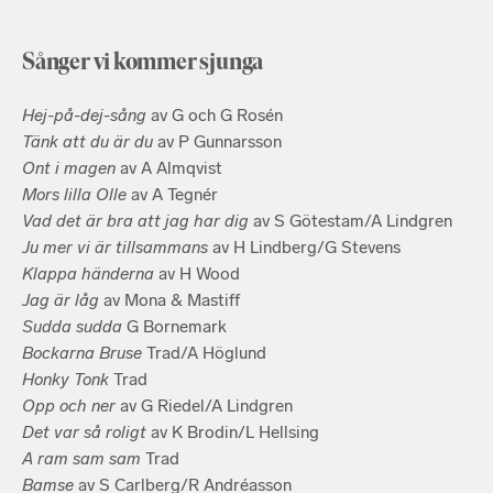
Sånger vi kommer sjunga
Hej-på-dej-sång
av G och G Rosén
Tänk att du är du
av P Gunnarsson
Ont i magen
av A Almqvist
Mors lilla Olle
av A Tegnér
Vad det är bra att jag har dig
av S Götestam/A Lindgren
Ju mer vi är tillsammans
av H Lindberg/G Stevens
Klappa händerna
av H Wood
Jag är låg
av Mona & Mastiff
Sudda sudda
G Bornemark
Bockarna Bruse
Trad/A Höglund
Honky Tonk
Trad
Opp och ner
av G Riedel/A Lindgren
Det var så roligt
av K Brodin/L Hellsing
A ram sam sam
Trad
Bamse
av S Carlberg/R Andréasson